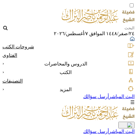
٢٤/صفر/١٤٤٨ الموافق ٧/أغسطس/٢٠٢٦
شروحات الكتب
الفتاوى
‹
الدروس والمحاضرات
‹
الكتب
التصنيفات
‹
المزيد
البث المباشر
أرسل سؤالك
☰
البث المباشر
أرسل سؤالك