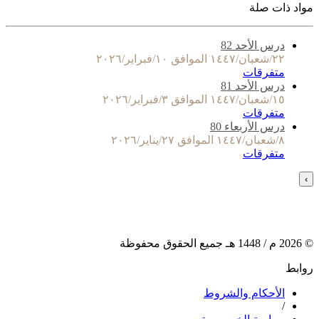
مواد ذات صلة
درس الأحد 82
٢٢/شعبان/١٤٤٧ الموافق ١٠/فبراير/٢٠٢٦
متفرقات
درس الأحد 81
١٥/شعبان/١٤٤٧ الموافق ٣/فبراير/٢٠٢٦
متفرقات
درس الأربعاء 80
٨/شعبان/١٤٤٧ الموافق ٢٧/يناير/٢٠٢٦
متفرقات
›
©
2026
م /
1448
هـ جميع الحقوق محفوظة
روابط
الأحكام والشروط
/