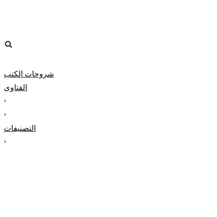
شروحات الكتب
الفتاوى
‹
‹
التصنيفات
‹