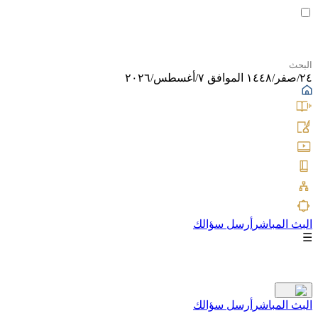
٢٤/صفر/١٤٤٨ الموافق ٧/أغسطس/٢٠٢٦
البث المباشر
أرسل سؤالك
☰
البث المباشر
أرسل سؤالك