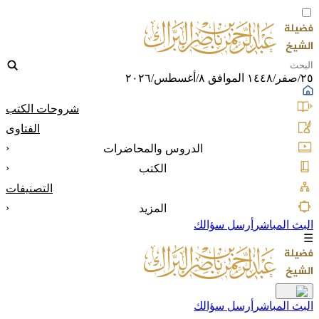
٢٥/صفر/١٤٤٨ الموافق ٨/أغسطس/٢٠٢٦
شروحات الكتب
الفتاوى
‹
الدروس والمحاضرات
‹
الكتب
التصنيفات
‹
المزيد
البث المباشر
أرسل سؤالك
☰
البث المباشر
أرسل سؤالك