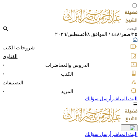
٢٥/صفر/١٤٤٨ الموافق ٨/أغسطس/٢٠٢٦
شروحات الكتب
الفتاوى
‹
الدروس والمحاضرات
‹
الكتب
التصنيفات
‹
المزيد
البث المباشر
أرسل سؤالك
☰
البث المباشر
أرسل سؤالك