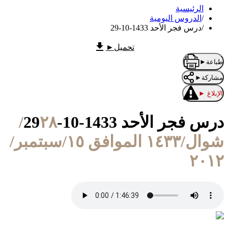
الرئيسية
/
الدروس اليومية
/
درس فجر الأحد 1433-10-29
تحميل
►
طباعة
►
مشاركة
►
الإبلاغ
►
درس فجر الأحد 1433-10-29
٢٨/
شوال/١٤٣٣ الموافق ١٥/سبتمبر/
٢٠١٢