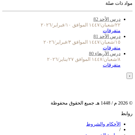
مواد ذات صلة
درس الأحد 82
٢٢/شعبان/١٤٤٧ الموافق ١٠/فبراير/٢٠٢٦
متفرقات
درس الأحد 81
١٥/شعبان/١٤٤٧ الموافق ٣/فبراير/٢٠٢٦
متفرقات
درس الأربعاء 80
٨/شعبان/١٤٤٧ الموافق ٢٧/يناير/٢٠٢٦
متفرقات
›
©
2026
م /
1448
هـ جميع الحقوق محفوظة
روابط
الأحكام والشروط
/