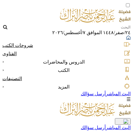
٢٤/صفر/١٤٤٨ الموافق ٧/أغسطس/٢٠٢٦
شروحات الكتب
الفتاوى
‹
الدروس والمحاضرات
‹
الكتب
التصنيفات
‹
المزيد
البث المباشر
أرسل سؤالك
☰
البث المباشر
أرسل سؤالك