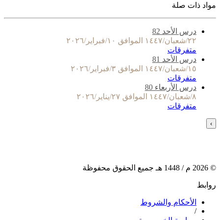
مواد ذات صلة
درس الأحد 82
٢٢/شعبان/١٤٤٧ الموافق ١٠/فبراير/٢٠٢٦
متفرقات
درس الأحد 81
١٥/شعبان/١٤٤٧ الموافق ٣/فبراير/٢٠٢٦
متفرقات
درس الأربعاء 80
٨/شعبان/١٤٤٧ الموافق ٢٧/يناير/٢٠٢٦
متفرقات
›
©
2026
م /
1448
هـ جميع الحقوق محفوظة
روابط
الأحكام والشروط
/