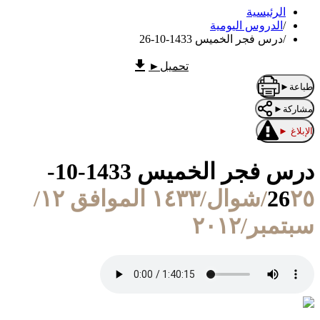
الرئيسية
/
الدروس اليومية
/
درس فجر الخميس 1433-10-26
تحميل
►
طباعة
►
مشاركة
►
الإبلاغ
►
درس فجر الخميس 1433-10-
26
٢٥/شوال/١٤٣٣ الموافق ١٢/
سبتمبر/٢٠١٢