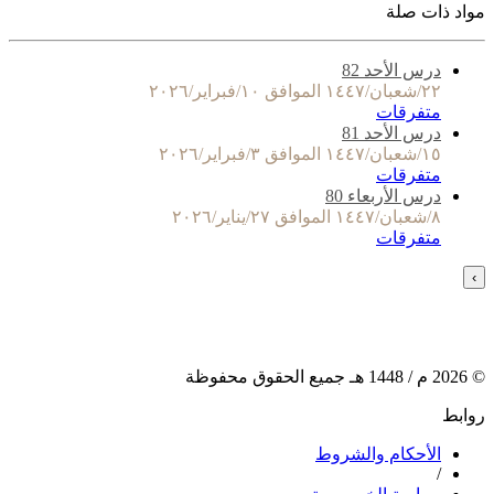
مواد ذات صلة
درس الأحد 82
٢٢/شعبان/١٤٤٧ الموافق ١٠/فبراير/٢٠٢٦
متفرقات
درس الأحد 81
١٥/شعبان/١٤٤٧ الموافق ٣/فبراير/٢٠٢٦
متفرقات
درس الأربعاء 80
٨/شعبان/١٤٤٧ الموافق ٢٧/يناير/٢٠٢٦
متفرقات
›
©
2026
م /
1448
هـ جميع الحقوق محفوظة
روابط
الأحكام والشروط
/