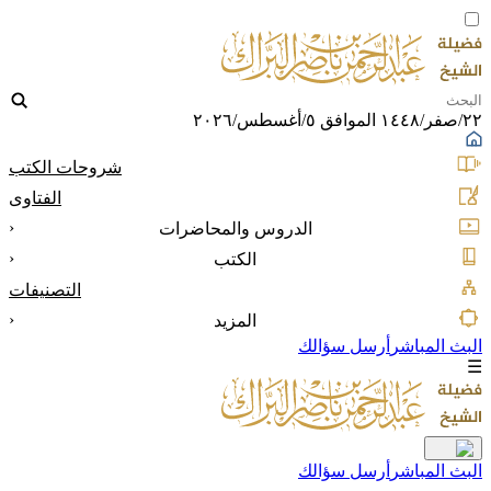
٢٢/صفر/١٤٤٨ الموافق ٥/أغسطس/٢٠٢٦
شروحات الكتب
الفتاوى
‹
الدروس والمحاضرات
‹
الكتب
التصنيفات
‹
المزيد
البث المباشر
أرسل سؤالك
☰
البث المباشر
أرسل سؤالك