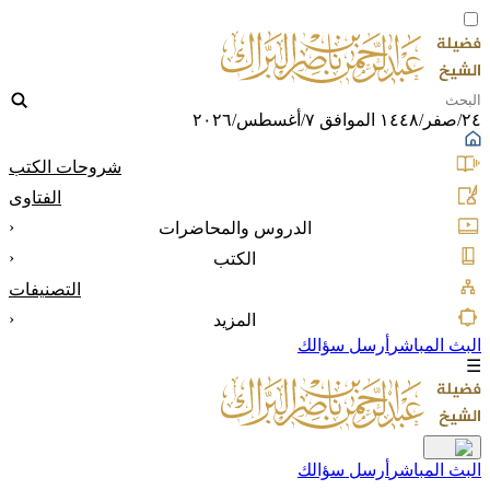
٢٤/صفر/١٤٤٨ الموافق ٧/أغسطس/٢٠٢٦
شروحات الكتب
الفتاوى
‹
الدروس والمحاضرات
‹
الكتب
التصنيفات
‹
المزيد
البث المباشر
أرسل سؤالك
☰
البث المباشر
أرسل سؤالك