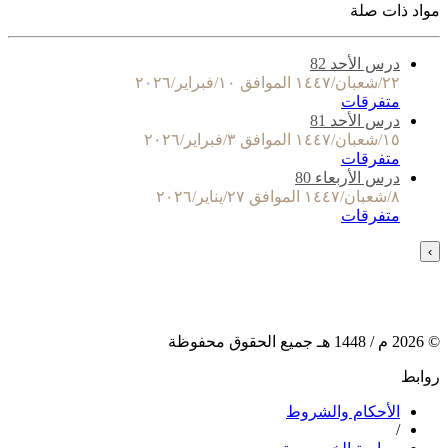
مواد ذات صلة
درس الأحد 82
٢٢/شعبان/١٤٤٧ الموافق ١٠/فبراير/٢٠٢٦
متفرقات
درس الأحد 81
١٥/شعبان/١٤٤٧ الموافق ٣/فبراير/٢٠٢٦
متفرقات
درس الأربعاء 80
٨/شعبان/١٤٤٧ الموافق ٢٧/يناير/٢٠٢٦
متفرقات
›
©
2026
م /
1448
هـ جميع الحقوق محفوظة
روابط
الأحكام والشروط
/