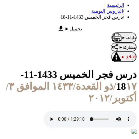
الرئيسية
/
الدروس اليومية
/
درس فجر الخميس 1433-11-18
تحميل
►
طباعة
►
مشاركة
►
الإبلاغ
►
درس فجر الخميس 1433-11-
18
١٧/ذو القعدة/١٤٣٣ الموافق ٣/
أكتوبر/٢٠١٢