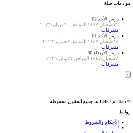
مواد ذات صلة
درس الأحد 82
٢٢/شعبان/١٤٤٧ الموافق ١٠/فبراير/٢٠٢٦
متفرقات
درس الأحد 81
١٥/شعبان/١٤٤٧ الموافق ٣/فبراير/٢٠٢٦
متفرقات
درس الأربعاء 80
٨/شعبان/١٤٤٧ الموافق ٢٧/يناير/٢٠٢٦
متفرقات
›
©
2026
م /
1448
هـ جميع الحقوق محفوظة
روابط
الأحكام والشروط
/