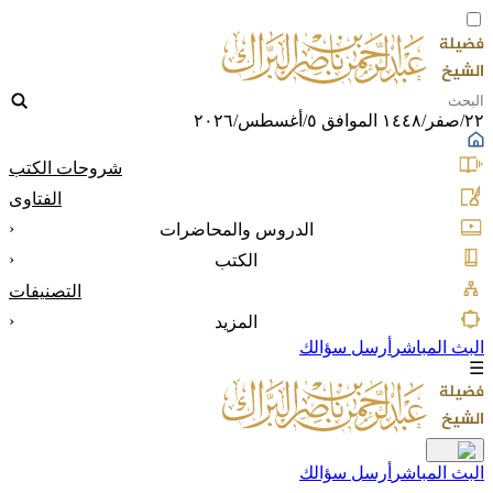
٢٢/صفر/١٤٤٨ الموافق ٥/أغسطس/٢٠٢٦
شروحات الكتب
الفتاوى
‹
الدروس والمحاضرات
‹
الكتب
التصنيفات
‹
المزيد
البث المباشر
أرسل سؤالك
☰
البث المباشر
أرسل سؤالك