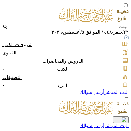
٢٢/صفر/١٤٤٨ الموافق ٥/أغسطس/٢٠٢٦
شروحات الكتب
الفتاوى
‹
الدروس والمحاضرات
‹
الكتب
التصنيفات
‹
المزيد
البث المباشر
أرسل سؤالك
☰
البث المباشر
أرسل سؤالك