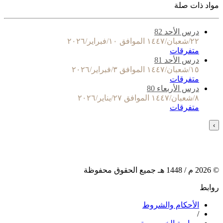
مواد ذات صلة
درس الأحد 82
٢٢/شعبان/١٤٤٧ الموافق ١٠/فبراير/٢٠٢٦
متفرقات
درس الأحد 81
١٥/شعبان/١٤٤٧ الموافق ٣/فبراير/٢٠٢٦
متفرقات
درس الأربعاء 80
٨/شعبان/١٤٤٧ الموافق ٢٧/يناير/٢٠٢٦
متفرقات
›
©
2026
م /
1448
هـ جميع الحقوق محفوظة
روابط
الأحكام والشروط
/