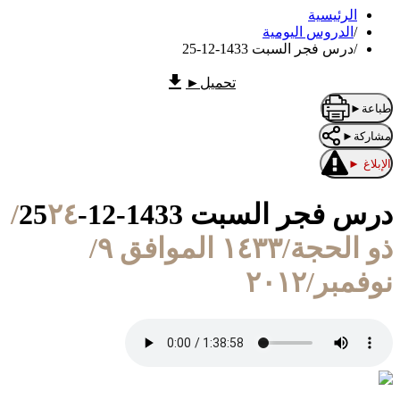
الرئيسية
/
الدروس اليومية
/
درس فجر السبت 1433-12-25
تحميل
►
طباعة
►
مشاركة
►
الإبلاغ
►
درس فجر السبت 1433-12-25
٢٤/
ذو الحجة/١٤٣٣ الموافق ٩/
نوفمبر/٢٠١٢