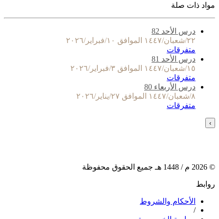
مواد ذات صلة
درس الأحد 82
٢٢/شعبان/١٤٤٧ الموافق ١٠/فبراير/٢٠٢٦
متفرقات
درس الأحد 81
١٥/شعبان/١٤٤٧ الموافق ٣/فبراير/٢٠٢٦
متفرقات
درس الأربعاء 80
٨/شعبان/١٤٤٧ الموافق ٢٧/يناير/٢٠٢٦
متفرقات
›
©
2026
م /
1448
هـ جميع الحقوق محفوظة
روابط
الأحكام والشروط
/