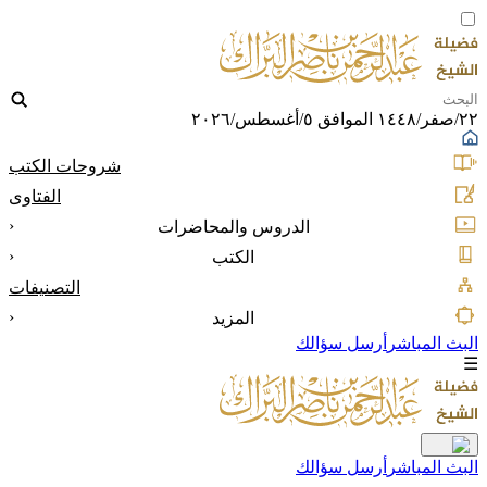
٢٢/صفر/١٤٤٨ الموافق ٥/أغسطس/٢٠٢٦
شروحات الكتب
الفتاوى
‹
الدروس والمحاضرات
‹
الكتب
التصنيفات
‹
المزيد
البث المباشر
أرسل سؤالك
☰
البث المباشر
أرسل سؤالك