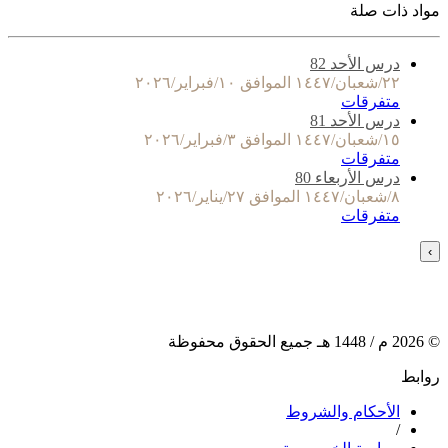
مواد ذات صلة
درس الأحد 82
٢٢/شعبان/١٤٤٧ الموافق ١٠/فبراير/٢٠٢٦
متفرقات
درس الأحد 81
١٥/شعبان/١٤٤٧ الموافق ٣/فبراير/٢٠٢٦
متفرقات
درس الأربعاء 80
٨/شعبان/١٤٤٧ الموافق ٢٧/يناير/٢٠٢٦
متفرقات
›
©
2026
م /
1448
هـ جميع الحقوق محفوظة
روابط
الأحكام والشروط
/