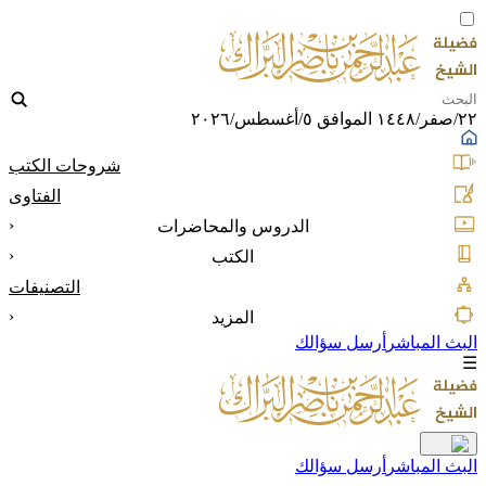
٢٢/صفر/١٤٤٨ الموافق ٥/أغسطس/٢٠٢٦
شروحات الكتب
الفتاوى
‹
الدروس والمحاضرات
‹
الكتب
التصنيفات
‹
المزيد
البث المباشر
أرسل سؤالك
☰
البث المباشر
أرسل سؤالك