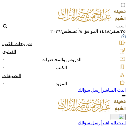
٢٥/صفر/١٤٤٨ الموافق ٨/أغسطس/٢٠٢٦
شروحات الكتب
الفتاوى
‹
الدروس والمحاضرات
‹
الكتب
التصنيفات
‹
المزيد
البث المباشر
أرسل سؤالك
☰
البث المباشر
أرسل سؤالك