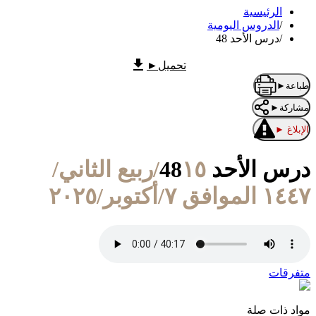
الرئيسية
/
الدروس اليومية
/
درس الأحد 48
تحميل
►
طباعة
►
مشاركة
►
الإبلاغ
►
درس الأحد 48
١٥/ربيع الثاني/
١٤٤٧ الموافق ٧/أكتوبر/٢٠٢٥
متفرقات
مواد ذات صلة