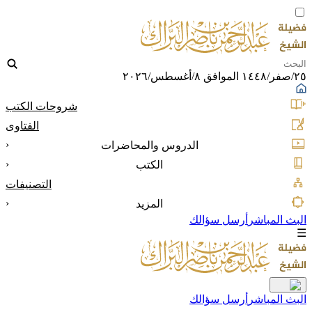
٢٥/صفر/١٤٤٨ الموافق ٨/أغسطس/٢٠٢٦
شروحات الكتب
الفتاوى
‹
الدروس والمحاضرات
‹
الكتب
التصنيفات
‹
المزيد
البث المباشر
أرسل سؤالك
☰
البث المباشر
أرسل سؤالك