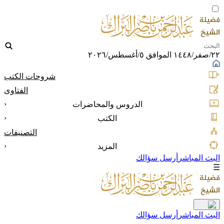
٢٢/صفر/١٤٤٨ الموافق ٥/أغسطس/٢٠٢٦
شروحات الكتب
الفتاوى
‹
الدروس والمحاضرات
‹
الكتب
التصنيفات
‹
المزيد
البث المباشر
أرسل سؤالك
☰
البث المباشر
أرسل سؤالك