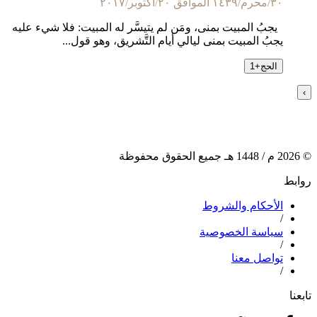
٣٠/محرم/١٤٣٩ الموافق ٢٠/أكتوبر/٢٠١٧
يجبُ المبيت بمنى، ومَن لم يتيسَّر له المبيت: فلا شيء عليه
يجبُ المبيت بمنى ليالي أيام التَّشريق، وهو قول...
الحج
+
1
›
2026
م /
1448
هـ جميع الحقوق محفوظة
وابط
الأحكام والشروط
/
سياسة الخصوصية
/
تواصل معنا
/
ابعنا