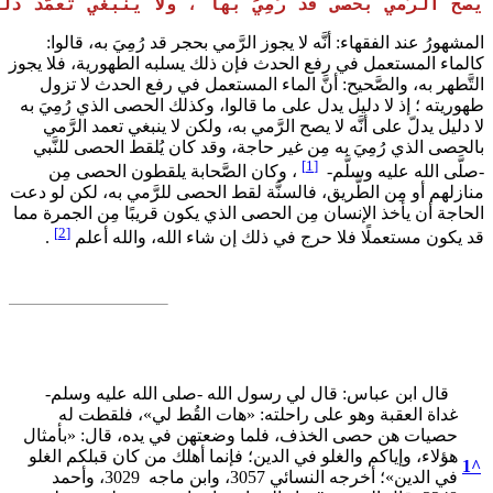
صحُّ الرَّمي بحصى قد رُمِيَ بها ، ولا ينبغي تعمّد ذلك
لمشهورُ عند الفقهاء: أنَّه لا يجوز الرَّمي بحجر قد رُمِيَ به، قالوا:
الماء المستعمل في رفع الحدث فإن ذلك يسلبه الطهورية، فلا يجوز
لتَّطهر به، والصَّحيح: أنَّ الماء المستعمل في رفع الحدث لا تزول
هوريته ؛ إذ لا دليل يدل على ما قالوا، وكذلك الحصى الذي رُمِيَ به
ا دليل يدلّ على أنَّه لا يصح الرَّمي به، ولكن لا ينبغي تعمد الرَّمي
الحصى الذي رُمِيَ به مِن غير حاجة، وقد كان يُلقط الحصى للنَّبي
[1]
صلَّى الله عليه وسلَّم-
، وكان الصَّحابة يلقطون الحصى مِن
نازلهم أو مِن الطَّريق، فالسنَّة لقط الحصى للرَّمي به، لكن لو دعت
لحاجة أن يأخذ الإنسان مِن الحصى الذي يكون قريبًا مِن الجمرة مما
[2]
د يكون مستعملًا فلا حرج في ذلك إن شاء الله، والله أعلم
.
قال ابن عباس: قال لي رسول الله -صلى الله عليه وسلم-
غداة العقبة وهو على راحلته: «هات القُط لي»، فلقطت له
حصيات هن حصى الخذف، فلما وضعتهن في يده، قال: «بأمثال
هؤلاء، وإياكم والغلو في الدين؛ فإنما أهلك من كان قبلكم الغلو
1
^
في الدين»؛ أخرجه النسائي 3057، وابن ماجه 3029، وأحمد