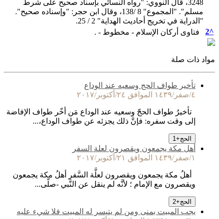
3248، قال النووي: "رواه النسائي بإسناد صحيح على شرط
مسلم". "المجموع" 8 /138، وقال ابن حجر: "وإسناده صحيح".
"الدراية في تخريج أحاديث الهداية" 2 / 25.
2
^
فتاوى أركان الإسلام - مخطوط - .
واد ذات صلة
تأخير طواف الحج وسعيه عند الوداع
٤/صفر/١٤٣٩ الموافق ٢٤/أكتوبر/٢٠١٧
تأخيرُ طواف الحجّ وسعيه عند الوداع مَن أخّر طواف الإفاضة
إلى وقت سفره: فإنَّ ذلك يجزئه عن طواف الوداع،...
الحج
+
1
أهل مكة يجمعون ويقصرون لعلة السفر
١/صفر/١٤٣٩ الموافق ٢١/أكتوبر/٢٠١٧
أهلُ مكة يجمعون ويقصرون لعلَّة السَّفر أهلُ مكة يجمعون
ويقصرون مع الإمام ؛ لأنَّه لم ينقل عن النَّبي -صلَّى...
الحج
+
2
يجب المبيت بمنى ومن لم يتيسر له المبيت فلا شيء عليه