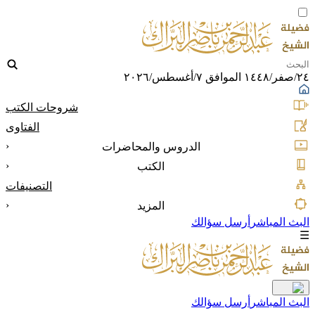
فر/١٤٤٨ الموافق ٧/أغسطس/٢٠٢٦
شروحات الكتب
الفتاوى
‹
الدروس والمحاضرات
‹
الكتب
التصنيفات
‹
المزيد
لبث المباشر
أرسل سؤالك
لبث المباشر
أرسل سؤالك