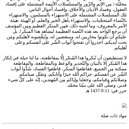
محليّة-؛ مِن الإثم والزّور والمسلسلات الأثيمة المشتملة على إفساد
العقول، وفساد الأديان والأخلاق، وإفساد أحوال الناس.
تلك المسلسلات المشتملة على الاستهزاء بالمسلمين، والاستهزاء
بالنّساء المتحجّبات، والاستهزاء بأهل الخير والعلم، أو الهيئة -هيئة
الأمر بالمعروف- وما أشبه ذلك، فمِن المنكر العظيم ومِن المؤسف
أن يرجع الواحد بعد هذه النّعمة العظيمة ليشاهد هذا المنكر!، بل
عليكم أن تكونوا محاربين له، ومبغضين له، وتُبغِّضونه لأهليكم ومَن
تحت أيديكم، احذروا أن تفتحوا أبواب الشّر على أنفسكم وعلى
أهليكم.
لا تستطيعون أن تُنكروا هذا المُنكر إلّا بمقاطعته، ما لنا حيلة في إنكار
هذا المُنكر إلا بالبيان والتّحذير والوعظ وبالمقاطعة، والمقاطعة
ممكنة مِن الجميع، فقاطعوا المنكر، قاطعوا الفساد، سُدُّوا أبواب
الشّر عن أنفسكم. جزاكم الله خيرًا وأثابكم، وتقبَّل صيامكم
وصلاتكم وقيامكم، وجعلنا وإياكم مِن المُهتدين، إنّه على كلّ شيء
قدير، وصلّى الله على نبيّنا محمّد.
حرر في: 11-9-1437 هـ
مواد ذات صلة