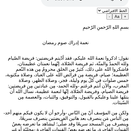
-
Aa
+
بسمِ اللهِ الرّحمنِ الرّحيمِ
نعمة إدراك صوم رمضان
نقول: اذكروا نعمةَ الله عليكم، فقد أدّيتم فريضتين: فريضة الصّيام
ولله الحمدُ والمنّة، ثم فريضة الصّلاة، إنّهما نعمتان عظيمتان،
فاشكروا الله على ذلك، كثيرٌ مِن الخلق محرومٌ مِن هذه النّعم
العظيمة؛ صيام، فريضة مِن فرائض الله على العباد، وصلاة مكتوبة،
خمس صلوات في كلّ يوم وليلة، فجر، وصلاة الظهر، وصلاة
المغرب، والآن أنتم فرغتم -ولله الحمد- مِن عبادتين مِن فريضتين:
فريضة الصيام، وفريضة الصّلاة، إنّها لنعمة عظيمة، نسأل الله أن
يتمّها علينا وعليكم بالقبول، والتوفيق، والثبات، والعصمة مِن
السّيئات.
ولكن مِن المؤسف أنّ مِن النّاس -وأرجو أن لا يكون فيكم منهم أحد-
مِن الناس مَن ينصرف بعد هاتين الفريضتين ينصرف سريعًا،
وينصرف مِن المسجد سريعًا وقد صلّى؛ ليشاهد ما تعرضه بعضُ
القنوات الفاجرة، ما تعرضه بعضُ القنوات الفاجرة -محليّة أو غير