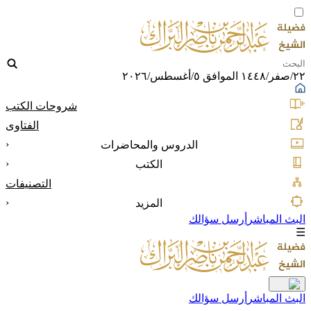
٢٢/صفر/١٤٤٨ الموافق ٥/أغسطس/٢٠٢٦
شروحات الكتب
الفتاوى
‹
الدروس والمحاضرات
‹
الكتب
التصنيفات
‹
المزيد
البث المباشر
أرسل سؤالك
☰
البث المباشر
أرسل سؤالك