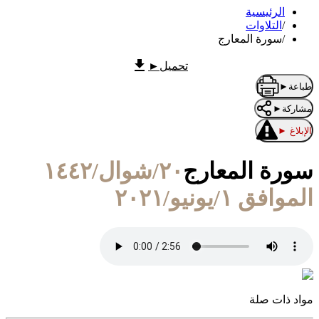
الرئيسية
/
التلاوات
/
سورة المعارج
تحميل
►
طباعة
►
مشاركة
►
الإبلاغ
►
سورة المعارج
٢٠/شوال/١٤٤٢
الموافق ١/يونيو/٢٠٢١
مواد ذات صلة