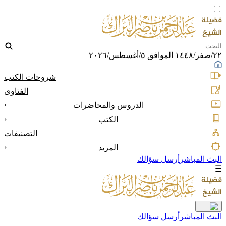
٢٢/صفر/١٤٤٨ الموافق ٥/أغسطس/٢٠٢٦
شروحات الكتب
الفتاوى
‹
الدروس والمحاضرات
‹
الكتب
التصنيفات
‹
المزيد
البث المباشر
أرسل سؤالك
☰
البث المباشر
أرسل سؤالك