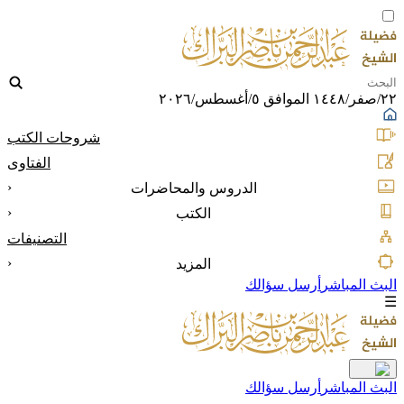
٢٢/صفر/١٤٤٨ الموافق ٥/أغسطس/٢٠٢٦
شروحات الكتب
الفتاوى
‹
الدروس والمحاضرات
‹
الكتب
التصنيفات
‹
المزيد
البث المباشر
أرسل سؤالك
☰
البث المباشر
أرسل سؤالك