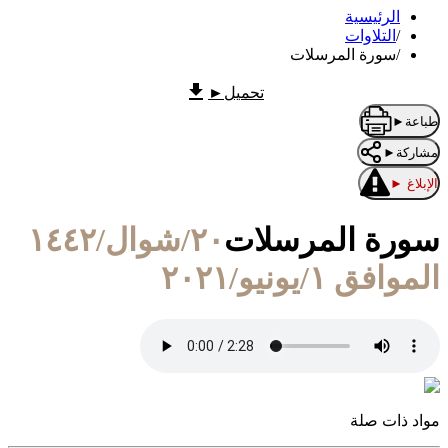
الرئيسية
/
التلاوات
/
سورة المرسلات
تحميل
►
طباعة
►
مشاركة
►
الإبلاغ
►
سورة المرسلات
٢٠/شوال/١٤٤٢
الموافق ١/يونيو/٢٠٢١
مواد ذات صلة