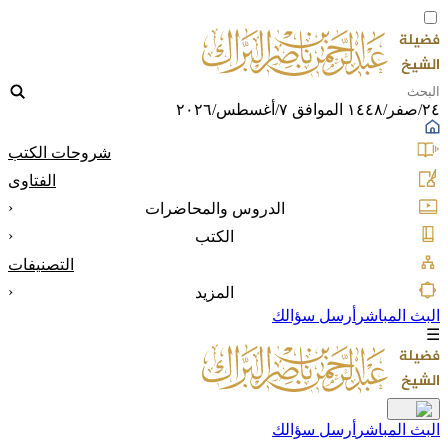
٢٤/صفر/١٤٤٨ الموافق ٧/أغسطس/٢٠٢٦
شروحات الكتب
الفتاوى
‹
الدروس والمحاضرات
‹
الكتب
التصنيفات
‹
المزيد
البث المباشر
أرسل سؤالك
☰
البث المباشر
أرسل سؤالك