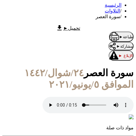
الرئيسية
/
التلاوات
/
سورة العصر
تحميل
►
طباعة
►
مشاركة
►
الإبلاغ
►
سورة العصر
٢٤/شوال/١٤٤٢
الموافق ٥/يونيو/٢٠٢١
مواد ذات صلة