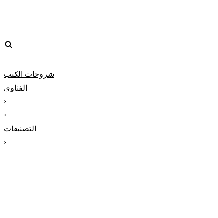
شروحات الكتب
الفتاوى
‹
‹
التصنيفات
‹