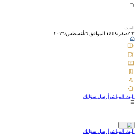
٢٣/صفر/١٤٤٨ الموافق ٦/أغسطس/٢٠٢٦
البث المباشر
أرسل سؤالك
☰
البث المباشر
أرسل سؤالك