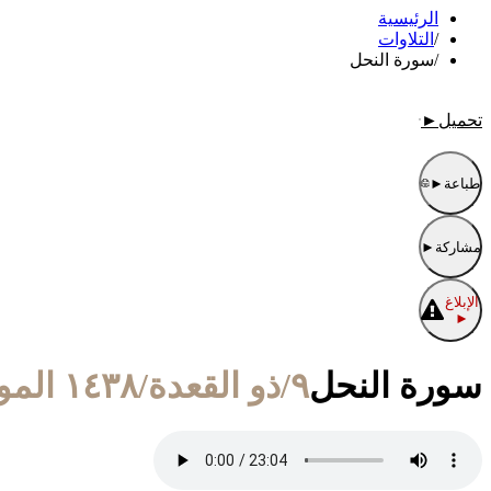
الرئيسية
/
التلاوات
/
سورة النحل
تحميل
►
طباعة
►
مشاركة
►
الإبلاغ
►
سورة النحل
٩/ذو القعدة/١٤٣٨ الموافق ١/أغسطس/٢٠١٧