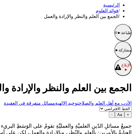
الرئيسية
/
فوائد العلوم
/
الجمع بين العلم والنظر والإرادة والعمل
طباعة
►
مشاركة
►
الإبلاغ
►
الجمع بين العلم والنظر والإرادة وا
الأدب مع أهل العلم والصلاح
توحيد الإلهية
مسائل متفرقة في العقيدة
-
Aa
+
جميعُ مسائلِ الدّينِ العلميَّةِ والعمليَّةِ تقومُ على الوَسَطِ البر
العنايةُ بالأمرينِ: بالعلمِ والنّظرِ، وبالإرادةِ والعملِ، لكن على 