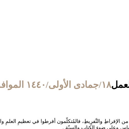
لعمل
١٨/جمادى الأولى/١٤٤٠ الموافق ٢٤/يناير/٢٠١٩
يء من الإفراطِ والتَّفرِيطِ، فالمُتكلّمون أفرطوا في تعظيمِ العلمِ وا
أساسِ وعلى ضوءِ الكتابِ والسنّةِ .