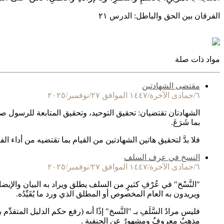
الفرقان بين الحق والباطل: الدرس ٢١
مواد ذات صلة
مقتضى الشهادتين
٦/جمادى الآخرة/١٤٤٧ الموافق ٢٧/نوفمبر/٢٠٢٥
الشهادتان تقتضيان: تحقيق التوحيد، وتحقيق المتابعة للرسول صلى 
بما شَرَعَ.
فلا بدَّ لتحقيق هاتين الشهادتين من القيام بما تقتضيه من أداء ال
النسخ في عرف السلف
٦/جمادى الآخرة/١٤٤٧ الموافق ٢٧/نوفمبر/٢٠٢٥
"النَّسْخ" في عُرْفِ كثيرٍ من السلف يطلق ويراد به البيان والإيضا
ويريدون به العام المخصوص أو المطلق الذي ورد ما يُقَيِّدُه.
فليس مرادُ السَّلَفِ بـ "النَّسخ" إذًا أنه (رفع حكم الدليل المتقد
مذهبٌ معروفٌ ومشهورٌ عن الحنفية .