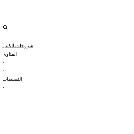
شروحات الكتب
الفتاوى
‹
‹
التصنيفات
‹