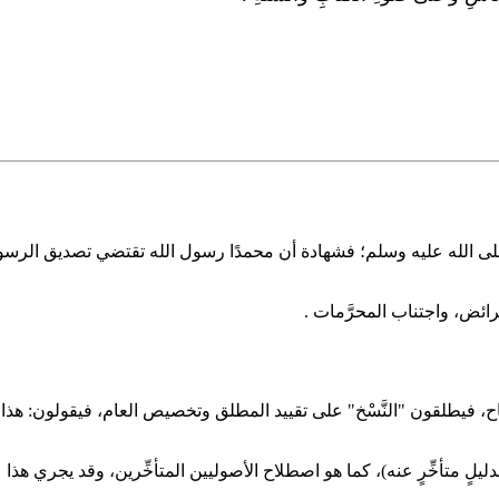
الله عليه وسلم؛ فشهادة أن محمدًا رسول الله تقتضي تصديق الرسول بكل ما
فرائض، واجتناب المحرَّمات .
ح، فيطلقون "النَّسْخ" على تقييد المطلق وتخصيص العام، فيقولون: هذا ناسخٌ
ِّم بدليلٍ متأخِّرٍ عنه)، كما هو اصطلاح الأصوليين المتأخِّرين، وقد يجري ه