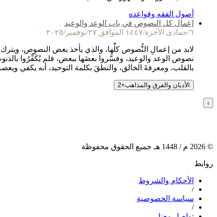
أصول الفقه وقواعده
إعمال كل النصوص في باب الوعد والوعيد
٦/جمادى الآخرة/١٤٤٧ الموافق ٢٧/نوفمبر/٢٠٢٥
لابد من إعمالِ النُّصوص كلِّها، والذي يأخذ بعض النصوص، ويترك ب
نصوص الوعد والوعيد، وفسَّروا بعضَها ببعض، فلم يُكَفِّرُوا بالذ
بالقلب، ومعرفةَ الخالق، والنطقَ بكلمة التوحيد، أنه يكفي ويعص
الأديان والفرق والمذاهب
+
2
›
©
2026
م /
1448
هـ جميع الحقوق محفوظة
روابط
الأحكام والشروط
/
سياسة الخصوصية
/
تواصل معنا