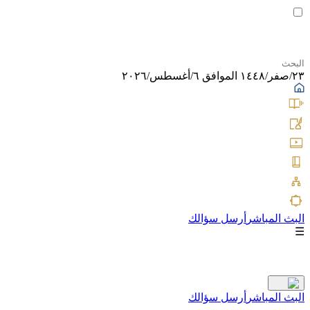
٢٣/صفر/١٤٤٨ الموافق ٦/أغسطس/٢٠٢٦
البث المباشر
أرسل سؤالك
☰
البث المباشر
أرسل سؤالك