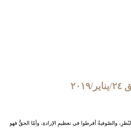
لنّظرِ، والصّوفيةُ أفرطوا في تعظيمِ الإرادةِ، وأمّا الحقُّ فهو