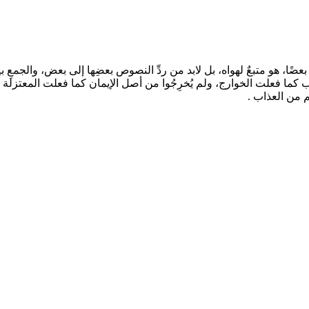
عضًا، هو متبعٌ لهواه، بل لابد من ردِّ النصوص بعضِها إلى بعض، والجمعِ 
نوب كما فعلت الخوارج، ولم يُخرِجُوا من أصل الإيمان كما فعلت المعتزلة 
م من العذاب .