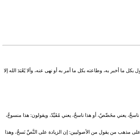
 أخبر به، وطاعته بكل ما أمر به أو نهى عنه، وألا يُعْبَدَ الله إلا
، يعني مخَصِّصٌ، أو هذا ناسخٌ، يعني مُقَيِّدٌ، ويقولون: هذا منسوخٌ،
ذا على مذهب من يقول من الأصوليين: إن الزيادة على النَّصِّ نَسخٌ، وهذا