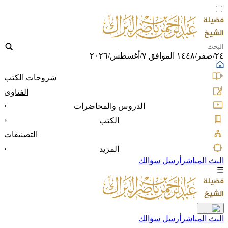
٢٤/صفر/١٤٤٨ الموافق ٧/أغسطس/٢٠٢٦
شروحات الكتب
الفتاوى
‹
الدروس والمحاضرات
‹
الكتب
التصنيفات
‹
المزيد
البث المباشر
أرسل سؤالك
☰
البث المباشر
أرسل سؤالك