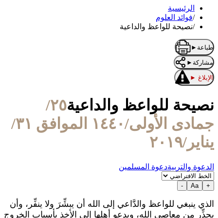
الرئيسية
/
فوائد العلوم
/
نصيحة للواعظ والداعية
طباعة
►
مشاركة
►
الإبلاغ
►
نصيحة للواعظ والداعية
٢٥/
جمادى الأولى/١٤٤٠ الموافق ٣١/
يناير/٢٠١٩
الدعوة والتربية
دعوة المسلمين
-
Aa
+
الذي ينبغي للواعظ والدَّاعي إلى الله أن يبشِّرَ ولا ينفِّر، وأن
يحذِّر مِن معاصي الله، ويدعو أهلها إلى الأخذ بأسباب الخروج