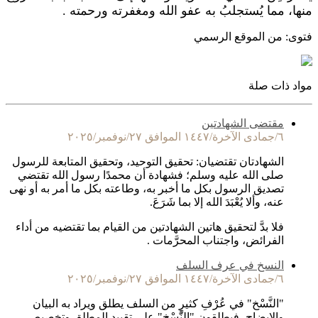
منها، مما يُستجلبُ به عفو الله ومغفرته ورحمته .
فتوى: من الموقع الرسمي
مواد ذات صلة
مقتضى الشهادتين
٦/جمادى الآخرة/١٤٤٧ الموافق ٢٧/نوفمبر/٢٠٢٥
الشهادتان تقتضيان: تحقيق التوحيد، وتحقيق المتابعة للرسول
صلى الله عليه وسلم؛ فشهادة أن محمدًا رسول الله تقتضي
تصديق الرسول بكل ما أخبر به، وطاعته بكل ما أمر به أو نهى
عنه، وألا يُعْبَدَ الله إلا بما شَرَعَ.
فلا بدَّ لتحقيق هاتين الشهادتين من القيام بما تقتضيه من أداء
الفرائض، واجتناب المحرَّمات .
النسخ في عرف السلف
٦/جمادى الآخرة/١٤٤٧ الموافق ٢٧/نوفمبر/٢٠٢٥
"النَّسْخ" في عُرْفِ كثيرٍ من السلف يطلق ويراد به البيان
والإيضاح، فيطلقون "النَّسْخ" على تقييد المطلق وتخصيص