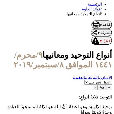
الرئيسية
/
فوائد العلوم
/
أنواع التوحيد ومعانيها
طباعة
►
مشاركة
►
الإبلاغ
►
أنواع التوحيد ومعانيها
٩/محرم/
١٤٤١ الموافق ٨/سبتمبر/٢٠١٩
الإيمان بالله تعالى
العقيدة
-
Aa
+
التوحيد ثلاثةُ أنواعٍ:
توحيدُ الإلهيةِ: وهو اعتقادُ أنَّ اللهَ هو الإلهُ المستحِقُّ للعبادةِ
وحدَهُ دُونَمَا سِواهُ.