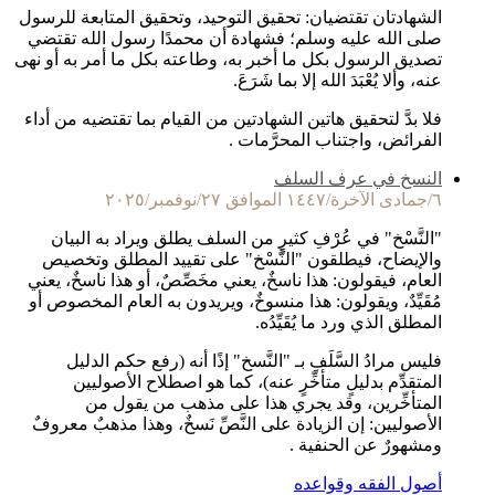
الشهادتان تقتضيان: تحقيق التوحيد، وتحقيق المتابعة للرسول
صلى الله عليه وسلم؛ فشهادة أن محمدًا رسول الله تقتضي
تصديق الرسول بكل ما أخبر به، وطاعته بكل ما أمر به أو نهى
عنه، وألا يُعْبَدَ الله إلا بما شَرَعَ.
فلا بدَّ لتحقيق هاتين الشهادتين من القيام بما تقتضيه من أداء
الفرائض، واجتناب المحرَّمات .
النسخ في عرف السلف
٦/جمادى الآخرة/١٤٤٧ الموافق ٢٧/نوفمبر/٢٠٢٥
"النَّسْخ" في عُرْفِ كثيرٍ من السلف يطلق ويراد به البيان
والإيضاح، فيطلقون "النَّسْخ" على تقييد المطلق وتخصيص
العام، فيقولون: هذا ناسخٌ، يعني مخَصِّصٌ، أو هذا ناسخٌ، يعني
مُقَيِّدٌ، ويقولون: هذا منسوخٌ، ويريدون به العام المخصوص أو
المطلق الذي ورد ما يُقَيِّدُه.
فليس مرادُ السَّلَفِ بـ "النَّسخ" إذًا أنه (رفع حكم الدليل
المتقدِّم بدليلٍ متأخِّرٍ عنه)، كما هو اصطلاح الأصوليين
المتأخِّرين، وقد يجري هذا على مذهب من يقول من
الأصوليين: إن الزيادة على النَّصِّ نَسخٌ، وهذا مذهبٌ معروفٌ
ومشهورٌ عن الحنفية .
أصول الفقه وقواعده