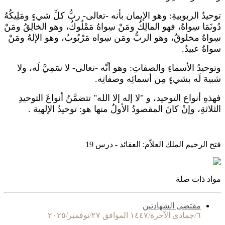
توحيدُ الربوبيةِ: وهو الإيمان بأنه -تعالى- ربُّ كلِّ شيءٍ ومَلِيكُهُ
دُونَمَا سِواهُ، فهو المالِكُ ومَنْ سِواهُ مَمْلُوكٌ، وهو الخالِقُ ومَنْ
سِواهُ مخلوقٌ، وهو الربُّ ومَن سِواه مَرْبُوبٌ، وهو الإلهُ ومَنْ
سواهُ عبيدٌ.
وتوحيدُ الأسماءِ والصفاتِ: وهو أنَّه -تعالى- لا سَمِيَّ لَه، ولا
شبيهَ لَه بشيءٍ مِن أسمائِه وصفاتِه.
فهذهِ أنواع التوحيد، و "لا إله إلا الله" تتضمَّنُ أنواعَ التوحيدِ
الثلاثةِ، وإنْ كانَ المقصودُ الأولُ منها هو: توحيدُ الإلهية .
فتح الرحيم الملك العلاّم: العقائد - درس 19
مواد ذات صلة
مقتضى الشهادتين
٦/جمادى الآخرة/١٤٤٧ الموافق ٢٧/نوفمبر/٢٠٢٥