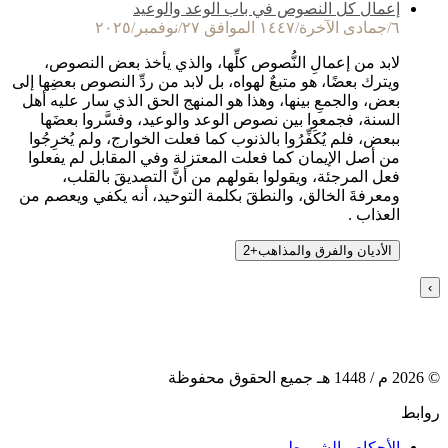
إعمال كل النصوص في باب الوعد والوعيد
٦/جمادى الآخرة/١٤٤٧ الموافق ٢٧/نوفمبر/٢٠٢٥
لابد من إعمالِ النُّصوص كلِّها، والذي يأخذ بعض النصوص،
ويترك بعضًا، هو متبعٌ لهواه، بل لابد من ردِّ النصوص بعضِها إلى
بعض، والجمعِ بينها، وهذا هو المنهج الحق الذي سار عليه أهل
السنة، فجمعوا بين نصوص الوعد والوعيد، وفسَّروا بعضَها
ببعض، فلم يُكَفِّرُوا بالذنوب كما فعلت الخوارج، ولم يُخرِجُوا
من أصل الإيمان كما فعلت المعتزلة وفي المقابل لم يفعلوا
فعل المرجئة، ويقولوا بقولهم من أنَّ التصديقَ بالقلب،
ومعرفةَ الخالق، والنطقَ بكلمة التوحيد، أنه يكفي ويعصم من
العذاب .
الأديان والفرق والمذاهب
+
2
›
©
2026
م /
1448
هـ جميع الحقوق محفوظة
روابط
الأحكام والشروط