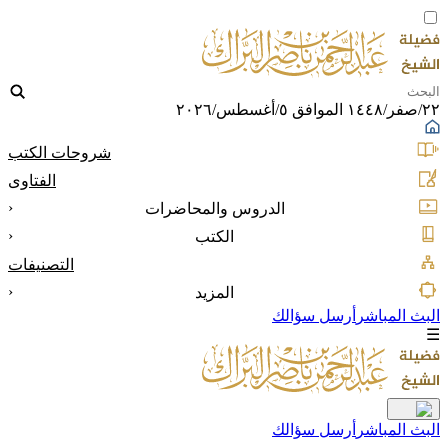
٢٢/صفر/١٤٤٨ الموافق ٥/أغسطس/٢٠٢٦
شروحات الكتب
الفتاوى
‹
الدروس والمحاضرات
‹
الكتب
التصنيفات
‹
المزيد
البث المباشر
أرسل سؤالك
☰
البث المباشر
أرسل سؤالك