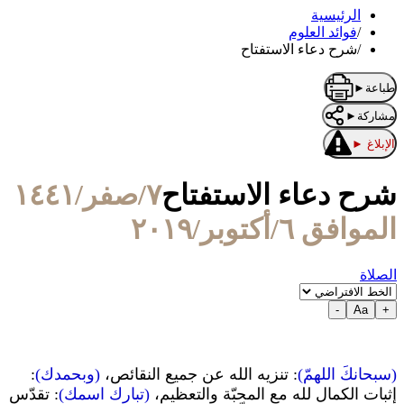
الرئيسية
/
فوائد العلوم
/
شرح دعاء الاستفتاح
طباعة
►
مشاركة
►
الإبلاغ
►
شرح دعاء الاستفتاح
٧/صفر/١٤٤١
الموافق ٦/أكتوبر/٢٠١٩
الصلاة
-
Aa
+
(سبحانكَ اللهمّ)
: تنزيه الله عن جميع النقائص،
(وبحمدك)
:
إثبات الكمال لله مع المحبّة والتعظيم،
(تبارك اسمك)
: تقدّس