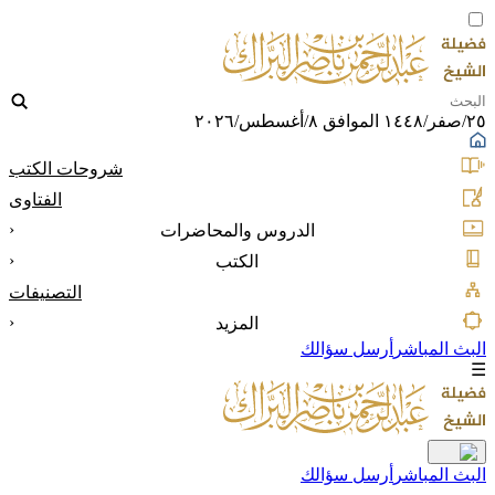
٢٥/صفر/١٤٤٨ الموافق ٨/أغسطس/٢٠٢٦
شروحات الكتب
الفتاوى
‹
الدروس والمحاضرات
‹
الكتب
التصنيفات
‹
المزيد
البث المباشر
أرسل سؤالك
☰
البث المباشر
أرسل سؤالك