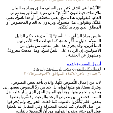
"النَّسْخ" في عُرْفِ كثيرٍ من السلف يطلق ويراد به البيان
والإيضاح، فيطلقون "النَّسْخ" على تقييد المطلق وتخصيص
العام، فيقولون: هذا ناسخٌ، يعني مخَصِّصٌ، أو هذا ناسخٌ، يعني
مُقَيِّدٌ، ويقولون: هذا منسوخٌ، ويريدون به العام المخصوص أو
المطلق الذي ورد ما يُقَيِّدُه.
فليس مرادُ السَّلَفِ بـ "النَّسخ" إذًا أنه (رفع حكم الدليل
المتقدِّم بدليلٍ متأخِّرٍ عنه)، كما هو اصطلاح الأصوليين
المتأخِّرين، وقد يجري هذا على مذهب من يقول من
الأصوليين: إن الزيادة على النَّصِّ نَسخٌ، وهذا مذهبٌ معروفٌ
ومشهورٌ عن الحنفية .
أصول الفقه وقواعده
إعمال كل النصوص في باب الوعد والوعيد
٦/جمادى الآخرة/١٤٤٧ الموافق ٢٧/نوفمبر/٢٠٢٥
لابد من إعمالِ النُّصوص كلِّها، والذي يأخذ بعض النصوص،
ويترك بعضًا، هو متبعٌ لهواه، بل لابد من ردِّ النصوص بعضِها إلى
بعض، والجمعِ بينها، وهذا هو المنهج الحق الذي سار عليه أهل
السنة، فجمعوا بين نصوص الوعد والوعيد، وفسَّروا بعضَها
ببعض، فلم يُكَفِّرُوا بالذنوب كما فعلت الخوارج، ولم يُخرِجُوا
من أصل الإيمان كما فعلت المعتزلة وفي المقابل لم يفعلوا
فعل المرجئة، ويقولوا بقولهم من أنَّ التصديقَ بالقلب،