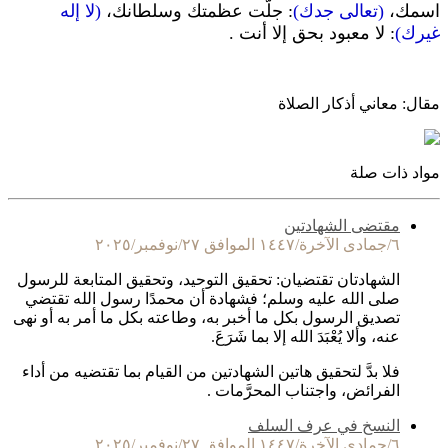
اسمك،
(تعالى جدك)
: جلّت عظمتك وسلطانك،
(لا إله
غيرك)
: لا معبود بحق إلا أنت .
مقال: معاني أذكار الصلاة
مواد ذات صلة
مقتضى الشهادتين
٦/جمادى الآخرة/١٤٤٧ الموافق ٢٧/نوفمبر/٢٠٢٥
الشهادتان تقتضيان: تحقيق التوحيد، وتحقيق المتابعة للرسول
صلى الله عليه وسلم؛ فشهادة أن محمدًا رسول الله تقتضي
تصديق الرسول بكل ما أخبر به، وطاعته بكل ما أمر به أو نهى
عنه، وألا يُعْبَدَ الله إلا بما شَرَعَ.
فلا بدَّ لتحقيق هاتين الشهادتين من القيام بما تقتضيه من أداء
الفرائض، واجتناب المحرَّمات .
النسخ في عرف السلف
٦/جمادى الآخرة/١٤٤٧ الموافق ٢٧/نوفمبر/٢٠٢٥