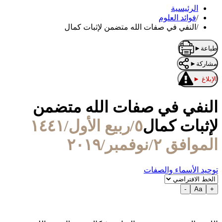
الرئيسية
/
فوائد العلوم
/
النفي في صفات الله متضمن لإثبات كمال
طباعة
►
مشاركة
►
الإبلاغ
►
النفي في صفات الله متضمن
لإثبات كمال
٥/ربيع الأول/١٤٤١
الموافق ٢/نوفمبر/٢٠١٩
توحيد الأسماء والصفات
-
Aa
+