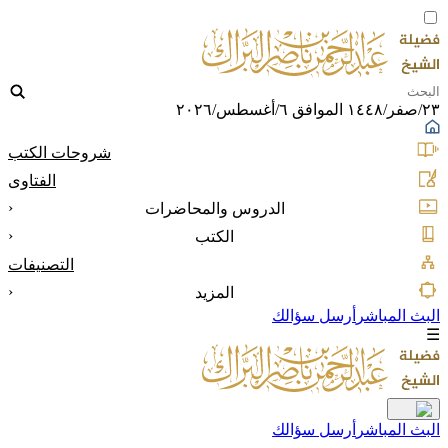
٢٣/صفر/١٤٤٨ الموافق ٦/أغسطس/٢٠٢٦
شروحات الكتب
الفتاوى
‹
الدروس والمحاضرات
‹
الكتب
التصنيفات
‹
المزيد
البث المباشر
أرسل سؤالك
☰
البث المباشر
أرسل سؤالك