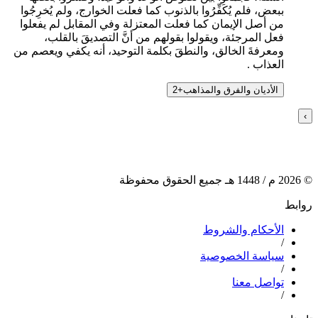
ببعض، فلم يُكَفِّرُوا بالذنوب كما فعلت الخوارج، ولم يُخرِجُوا
من أصل الإيمان كما فعلت المعتزلة وفي المقابل لم يفعلوا
فعل المرجئة، ويقولوا بقولهم من أنَّ التصديقَ بالقلب،
ومعرفةَ الخالق، والنطقَ بكلمة التوحيد، أنه يكفي ويعصم من
العذاب .
الأديان والفرق والمذاهب
+
2
›
©
2026
م /
1448
هـ جميع الحقوق محفوظة
روابط
الأحكام والشروط
/
سياسة الخصوصية
/
تواصل معنا
/