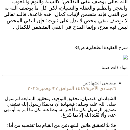
الله تعالى يوصف بنفي النقائص؛ كالسِنة والنوم واللغوب
والعجز والظلم والغفلة والنسيان، لكن كل ما يوصف الله به
من النفي فإنه متضمن لإثبات كمال، هذه قاعدة، فالله تعالى
لا يوصف بنفي محض لا يدل على ثبوت؛ فإن النفي المحض
ليس فيه مدح، وإنما المدح في النفي المتضمن للكمال .
شرح العقيدة الطحاوية
ص33
مواد ذات صلة
مقتضى الشهادتين
٦/جمادى الآخرة/١٤٤٧ الموافق ٢٧/نوفمبر/٢٠٢٥
الشهادتان تقتضيان: تحقيق التوحيد، وتحقيق المتابعة للرسول
صلى الله عليه وسلم؛ فشهادة أن محمدًا رسول الله تقتضي
تصديق الرسول بكل ما أخبر به، وطاعته بكل ما أمر به أو نهى
عنه، وألا يُعْبَدَ الله إلا بما شَرَعَ.
فلا بدَّ لتحقيق هاتين الشهادتين من القيام بما تقتضيه من أداء