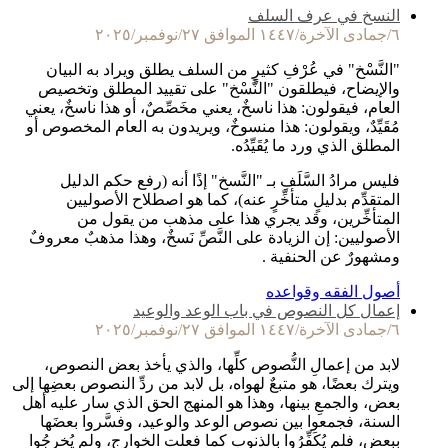
النسخ في عرف السلف
٦/جمادى الآخرة/١٤٤٧ الموافق ٢٧/نوفمبر/٢٠٢٥
"النَّسْخ" في عُرْفِ كثيرٍ من السلف يطلق ويراد به البيان
والإيضاح، فيطلقون "النَّسْخ" على تقييد المطلق وتخصيص
العام، فيقولون: هذا ناسخٌ، يعني مخَصِّصٌ، أو هذا ناسخٌ، يعني
مُقَيِّدٌ، ويقولون: هذا منسوخٌ، ويريدون به العام المخصوص أو
المطلق الذي ورد ما يُقَيِّدُه.
فليس مرادُ السَّلَفِ بـ "النَّسخ" إذًا أنه (رفع حكم الدليل
المتقدِّم بدليلٍ متأخِّرٍ عنه)، كما هو اصطلاح الأصوليين
المتأخِّرين، وقد يجري هذا على مذهب من يقول من
الأصوليين: إن الزيادة على النَّصِّ نَسخٌ، وهذا مذهبٌ معروفٌ
ومشهورٌ عن الحنفية .
أصول الفقه وقواعده
إعمال كل النصوص في باب الوعد والوعيد
٦/جمادى الآخرة/١٤٤٧ الموافق ٢٧/نوفمبر/٢٠٢٥
لابد من إعمالِ النُّصوص كلِّها، والذي يأخذ بعض النصوص،
ويترك بعضًا، هو متبعٌ لهواه، بل لابد من ردِّ النصوص بعضِها إلى
بعض، والجمعِ بينها، وهذا هو المنهج الحق الذي سار عليه أهل
السنة، فجمعوا بين نصوص الوعد والوعيد، وفسَّروا بعضَها
ببعض، فلم يُكَفِّرُوا بالذنوب كما فعلت الخوارج، ولم يُخرِجُوا