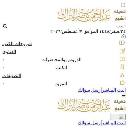
٢٤/صفر/١٤٤٨ الموافق ٧/أغسطس/٢٠٢٦
شروحات الكتب
الفتاوى
‹
الدروس والمحاضرات
‹
الكتب
التصنيفات
‹
المزيد
البث المباشر
أرسل سؤالك
☰
البث المباشر
أرسل سؤالك