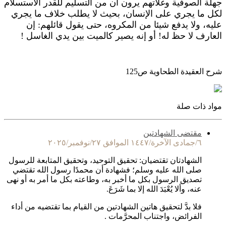
جهلة الصوفية وغلاتهم يرون أن من التسليم للقدر الاستسلام
لكل ما يجري على الإنسان، بحيث لا يطلب خلاف ما يجري
عليه، ولا يدفع شيئا من المكروه، حتى يقول قائلهم: إن
العارف لا حظ له! أو إنه يصير كالميت بين يدي الغاسل !
شرح العقيدة الطحاوية ص125
مواد ذات صلة
مقتضى الشهادتين
٦/جمادى الآخرة/١٤٤٧ الموافق ٢٧/نوفمبر/٢٠٢٥
الشهادتان تقتضيان: تحقيق التوحيد، وتحقيق المتابعة للرسول
صلى الله عليه وسلم؛ فشهادة أن محمدًا رسول الله تقتضي
تصديق الرسول بكل ما أخبر به، وطاعته بكل ما أمر به أو نهى
عنه، وألا يُعْبَدَ الله إلا بما شَرَعَ.
فلا بدَّ لتحقيق هاتين الشهادتين من القيام بما تقتضيه من أداء
الفرائض، واجتناب المحرَّمات .