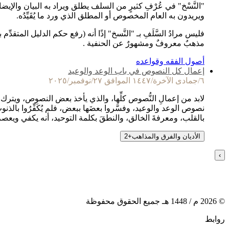
"النَّسْخ" في عُرْفِ كثيرٍ من السلف يطلق ويراد به البيان والإيضا
ويريدون به العام المخصوص أو المطلق الذي ورد ما يُقَيِّدُه.
فليس مرادُ السَّلَفِ بـ "النَّسخ" إذًا أنه (رفع حكم الدليل المتقد
مذهبٌ معروفٌ ومشهورٌ عن الحنفية .
أصول الفقه وقواعده
إعمال كل النصوص في باب الوعد والوعيد
٦/جمادى الآخرة/١٤٤٧ الموافق ٢٧/نوفمبر/٢٠٢٥
لابد من إعمالِ النُّصوص كلِّها، والذي يأخذ بعض النصوص، ويترك ب
نصوص الوعد والوعيد، وفسَّروا بعضَها ببعض، فلم يُكَفِّرُوا بالذ
بالقلب، ومعرفةَ الخالق، والنطقَ بكلمة التوحيد، أنه يكفي ويعص
الأديان والفرق والمذاهب
+
2
›
©
2026
م /
1448
هـ جميع الحقوق محفوظة
روابط