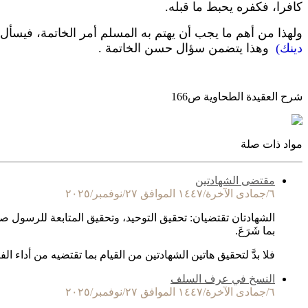
كافرا، فكفره يحبط ما قبله.
ولهذا من أهم ما يجب أن يهتم به المسلم أمر الخاتمة، فيسأل رب
دينك)
وهذا يتضمن سؤال حسن الخاتمة .
شرح العقيدة الطحاوية ص166
مواد ذات صلة
مقتضى الشهادتين
٦/جمادى الآخرة/١٤٤٧ الموافق ٢٧/نوفمبر/٢٠٢٥
الشهادتان تقتضيان: تحقيق التوحيد، وتحقيق المتابعة للرسول صلى 
بما شَرَعَ.
فلا بدَّ لتحقيق هاتين الشهادتين من القيام بما تقتضيه من أداء ال
النسخ في عرف السلف
٦/جمادى الآخرة/١٤٤٧ الموافق ٢٧/نوفمبر/٢٠٢٥