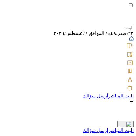
٢٣/صفر/١٤٤٨ الموافق ٦/أغسطس/٢٠٢٦
البث المباشر
أرسل سؤالك
☰
البث المباشر
أرسل سؤالك