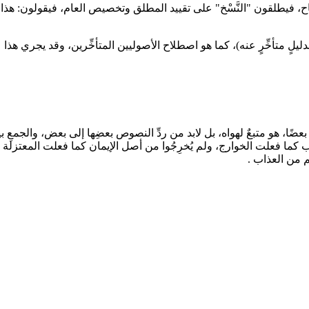
ح، فيطلقون "النَّسْخ" على تقييد المطلق وتخصيص العام، فيقولون: هذا ناسخٌ
ِّم بدليلٍ متأخِّرٍ عنه)، كما هو اصطلاح الأصوليين المتأخِّرين، وقد يجري ه
عضًا، هو متبعٌ لهواه، بل لابد من ردِّ النصوص بعضِها إلى بعض، والجمعِ 
نوب كما فعلت الخوارج، ولم يُخرِجُوا من أصل الإيمان كما فعلت المعتزلة 
م من العذاب .