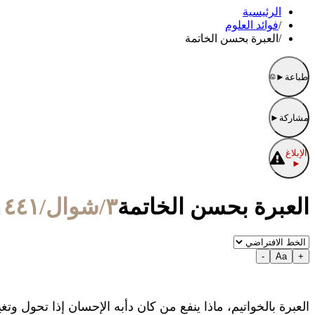
الرئيسية
/
فوائد العلوم
/
العبرة بحسن الخاتمة
طباعة
►
مشاركة
►
الإبلاغ
►
العبرة بحسن الخاتمة
٣/شوال/١٤٤١ الموافق ٢٦/مايو/٢٠٢٠
-
Aa
+
العبرة بالخواتيم، ماذا ينفع من كان دأبه الإحسان إذا تحول 