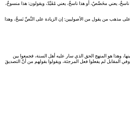
، يعني مخَصِّصٌ، أو هذا ناسخٌ، يعني مُقَيِّدٌ، ويقولون: هذا منسوخٌ،
ذا على مذهب من يقول من الأصوليين: إن الزيادة على النَّصِّ نَسخٌ، وهذا
بينها، وهذا هو المنهج الحق الذي سار عليه أهل السنة، فجمعوا بين
وفي المقابل لم يفعلوا فعل المرجئة، ويقولوا بقولهم من أنَّ التصديقَ