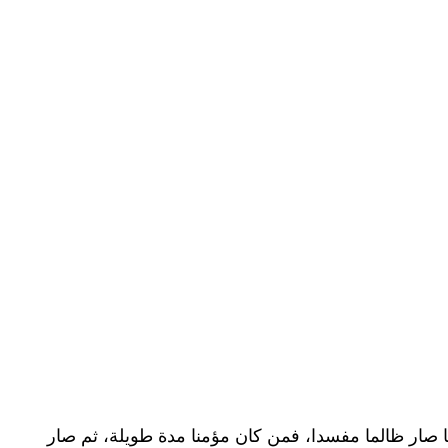
حا صار ظالما مفسدا، فمن كان مؤمنا مدة طويلة، ثم صار