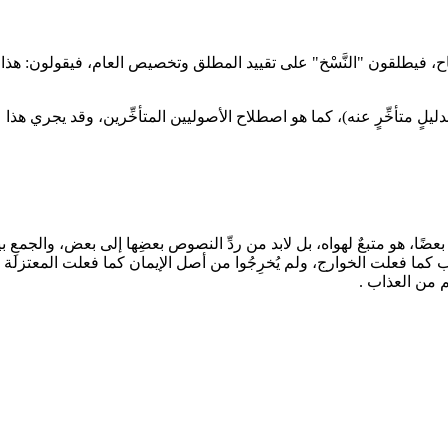
ح، فيطلقون "النَّسْخ" على تقييد المطلق وتخصيص العام، فيقولون: هذا ناسخٌ
ِّم بدليلٍ متأخِّرٍ عنه)، كما هو اصطلاح الأصوليين المتأخِّرين، وقد يجري ه
عضًا، هو متبعٌ لهواه، بل لابد من ردِّ النصوص بعضِها إلى بعض، والجمعِ 
نوب كما فعلت الخوارج، ولم يُخرِجُوا من أصل الإيمان كما فعلت المعتزلة 
م من العذاب .