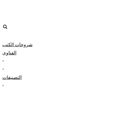
شروحات الكتب
الفتاوى
‹
‹
التصنيفات
‹