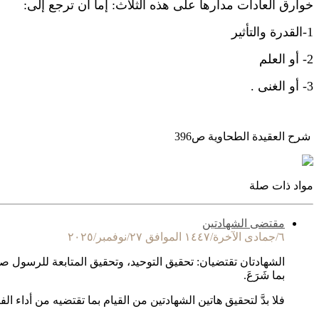
خوارق العادات مدارها على هذه الثلاث: إما أن ترجع إلى:
1-القدرة والتأثير
2- أو العلم
3- أو الغنى .
شرح العقيدة الطحاوية ص396
مواد ذات صلة
مقتضى الشهادتين
٦/جمادى الآخرة/١٤٤٧ الموافق ٢٧/نوفمبر/٢٠٢٥
الشهادتان تقتضيان: تحقيق التوحيد، وتحقيق المتابعة للرسول صلى 
بما شَرَعَ.
فلا بدَّ لتحقيق هاتين الشهادتين من القيام بما تقتضيه من أداء ال