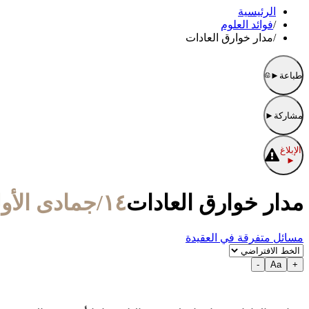
الرئيسية
/
فوائد العلوم
/
مدار خوارق العادات
طباعة
►
مشاركة
►
الإبلاغ
►
مدار خوارق العادات
١٤/جمادى الأولى/١٤٤٢ الموافق ٢٩/ديسمبر/٢٠٢٠
مسائل متفرقة في العقيدة
-
Aa
+