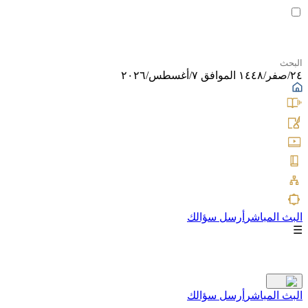
٢٤/صفر/١٤٤٨ الموافق ٧/أغسطس/٢٠٢٦
البث المباشر
أرسل سؤالك
☰
البث المباشر
أرسل سؤالك