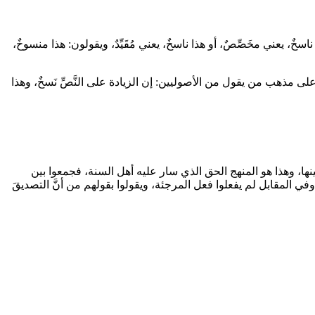
، يعني مخَصِّصٌ، أو هذا ناسخٌ، يعني مُقَيِّدٌ، ويقولون: هذا منسوخٌ،
ذا على مذهب من يقول من الأصوليين: إن الزيادة على النَّصِّ نَسخٌ، وهذا
بينها، وهذا هو المنهج الحق الذي سار عليه أهل السنة، فجمعوا بين
وفي المقابل لم يفعلوا فعل المرجئة، ويقولوا بقولهم من أنَّ التصديقَ