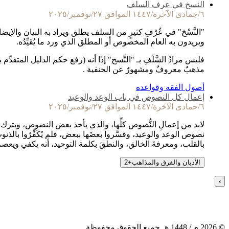
النسخ في عرف السلف
٦/جمادى الآخرة/١٤٤٧ الموافق ٢٧/نوفمبر/٢٠٢٥
"النَّسْخ" في عُرْفِ كثيرٍ من السلف يطلق ويراد به البيان والإيضا
ويريدون به العام المخصوص أو المطلق الذي ورد ما يُقَيِّدُه.
فليس مرادُ السَّلَفِ بـ "النَّسخ" إذًا أنه (رفع حكم الدليل المتقد
مذهبٌ معروفٌ ومشهورٌ عن الحنفية .
أصول الفقه وقواعده
إعمال كل النصوص في باب الوعد والوعيد
٦/جمادى الآخرة/١٤٤٧ الموافق ٢٧/نوفمبر/٢٠٢٥
لابد من إعمالِ النُّصوص كلِّها، والذي يأخذ بعض النصوص، ويترك ب
نصوص الوعد والوعيد، وفسَّروا بعضَها ببعض، فلم يُكَفِّرُوا بالذ
بالقلب، ومعرفةَ الخالق، والنطقَ بكلمة التوحيد، أنه يكفي ويعص
الأديان والفرق والمذاهب
+
2
›
©
2026
م /
1448
هـ جميع الحقوق محفوظة