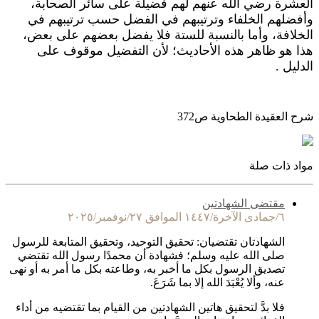
العشرة رضي الله عنهم لهم فضيلة على سائر الصحابة،
وأفضلهم الخلفاء وترتيبهم في الفضل حسب ترتيبهم في
الخلافة، وأما بالنسبة للستة فلا يفضل بعضهم على بعض،
هذا هو ظاهر هذه الأحاديث؛ لأن التفضيل موقوف على
الدليل .
شرح العقيدة الطحاوية ص372
مواد ذات صلة
مقتضى الشهادتين
٦/جمادى الآخرة/١٤٤٧ الموافق ٢٧/نوفمبر/٢٠٢٥
الشهادتان تقتضيان: تحقيق التوحيد، وتحقيق المتابعة للرسول
صلى الله عليه وسلم؛ فشهادة أن محمدًا رسول الله تقتضي
تصديق الرسول بكل ما أخبر به، وطاعته بكل ما أمر به أو نهى
عنه، وألا يُعْبَدَ الله إلا بما شَرَعَ.
فلا بدَّ لتحقيق هاتين الشهادتين من القيام بما تقتضيه من أداء