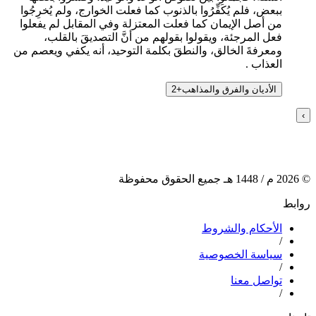
ببعض، فلم يُكَفِّرُوا بالذنوب كما فعلت الخوارج، ولم يُخرِجُوا
من أصل الإيمان كما فعلت المعتزلة وفي المقابل لم يفعلوا
فعل المرجئة، ويقولوا بقولهم من أنَّ التصديقَ بالقلب،
ومعرفةَ الخالق، والنطقَ بكلمة التوحيد، أنه يكفي ويعصم من
العذاب .
الأديان والفرق والمذاهب
+
2
›
©
2026
م /
1448
هـ جميع الحقوق محفوظة
روابط
الأحكام والشروط
/
سياسة الخصوصية
/
تواصل معنا
/