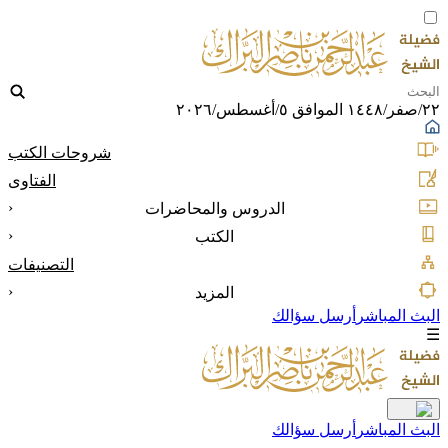
٢٢/صفر/١٤٤٨ الموافق ٥/أغسطس/٢٠٢٦
شروحات الكتب
الفتاوى
‹
الدروس والمحاضرات
‹
الكتب
التصنيفات
‹
المزيد
البث المباشر
أرسل سؤالك
☰
البث المباشر
أرسل سؤالك