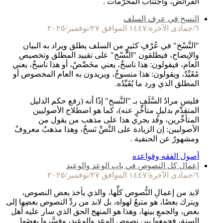
الفرائض، واجتناب المحرَّمات .
النسخ في عرف السلف
٦/جمادى الآخرة/١٤٤٧ الموافق ٢٧/نوفمبر/٢٠٢٥
"النَّسْخ" في عُرْفِ كثيرٍ من السلف يطلق ويراد به البيان
والإيضاح، فيطلقون "النَّسْخ" على تقييد المطلق وتخصيص
العام، فيقولون: هذا ناسخٌ، يعني مخَصِّصٌ، أو هذا ناسخٌ، يعني
مُقَيِّدٌ، ويقولون: هذا منسوخٌ، ويريدون به العام المخصوص أو
المطلق الذي ورد ما يُقَيِّدُه.
فليس مرادُ السَّلَفِ بـ "النَّسخ" إذًا أنه (رفع حكم الدليل
المتقدِّم بدليلٍ متأخِّرٍ عنه)، كما هو اصطلاح الأصوليين
المتأخِّرين، وقد يجري هذا على مذهب من يقول من
الأصوليين: إن الزيادة على النَّصِّ نَسخٌ، وهذا مذهبٌ معروفٌ
ومشهورٌ عن الحنفية .
أصول الفقه وقواعده
إعمال كل النصوص في باب الوعد والوعيد
٦/جمادى الآخرة/١٤٤٧ الموافق ٢٧/نوفمبر/٢٠٢٥
لابد من إعمالِ النُّصوص كلِّها، والذي يأخذ بعض النصوص،
ويترك بعضًا، هو متبعٌ لهواه، بل لابد من ردِّ النصوص بعضِها إلى
بعض، والجمعِ بينها، وهذا هو المنهج الحق الذي سار عليه أهل
السنة، فجمعوا بين نصوص الوعد والوعيد، وفسَّروا بعضَها