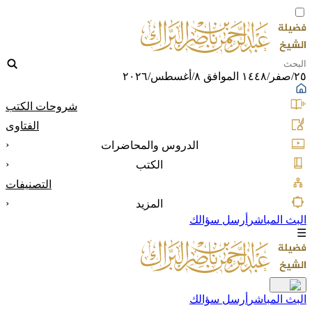
٢٥/صفر/١٤٤٨ الموافق ٨/أغسطس/٢٠٢٦
شروحات الكتب
الفتاوى
‹
الدروس والمحاضرات
‹
الكتب
التصنيفات
‹
المزيد
البث المباشر
أرسل سؤالك
☰
البث المباشر
أرسل سؤالك