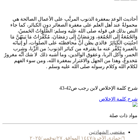
أحاديث الوعد بمغفرة الذنوب المرتَّبِ على الأعمال الصالحة هي
محمولةٌ عند أهل العلم على مغفرة الصغائر دون الكبائر، كما جاء
النص بذلك في قوله صلى الله عليه وسلم:
الصَّلَوَاتُ الخَمسُ،
وَالجُمُعَةُ إِلَى الجُمُعَةِ، وَرَمَضَانُ إِلَى رَمَضَانَ، مُكَفِّرَاتٌ مَا بَينَهُنَّ مَا
اجتُنِبَتِ الكَبَائِرُ
فالذي يظن أنَّ محافظتَه على الصلوات، أو إتيانَه
بالعمرة يُكَفِّر عنه ما يقترفه من كبائر الذنوب؛ من الزِّنا، وشرب
الخمر، وأكل الربا، وعقوق الوالدين، وما أشبه ذلك لا شك أنَّه مغرورٌ
مَخدوعٌ، وهذا من الجهل والاغترار بمغفرة الله، ومن سوء الفهم
لكلام الله وكلام رسوله صلى الله عليه وسلم .
شرح كلمة الإخلاص لابن رجب ص42-43
شرح كلمة الإخلاص
مواد ذات صلة
مقتضى الشهادتين
٦/جمادى الآخرة/١٤٤٧ الموافق ٢٧/نوفمبر/٢٠٢٥