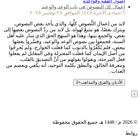
أصول الفقه وقواعده
إعمال كل النصوص في باب الوعد والوعيد
٦/جمادى الآخرة/١٤٤٧ الموافق ٢٧/نوفمبر/٢٠٢٥
لابد من إعمالِ النُّصوص كلِّها، والذي يأخذ بعض النصوص،
ويترك بعضًا، هو متبعٌ لهواه، بل لابد من ردِّ النصوص بعضِها إلى
بعض، والجمعِ بينها، وهذا هو المنهج الحق الذي سار عليه أهل
السنة، فجمعوا بين نصوص الوعد والوعيد، وفسَّروا بعضَها
ببعض، فلم يُكَفِّرُوا بالذنوب كما فعلت الخوارج، ولم يُخرِجُوا
من أصل الإيمان كما فعلت المعتزلة وفي المقابل لم يفعلوا
فعل المرجئة، ويقولوا بقولهم من أنَّ التصديقَ بالقلب،
ومعرفةَ الخالق، والنطقَ بكلمة التوحيد، أنه يكفي ويعصم من
العذاب .
الأديان والفرق والمذاهب
+
2
›
©
2026
م /
1448
هـ جميع الحقوق محفوظة
روابط