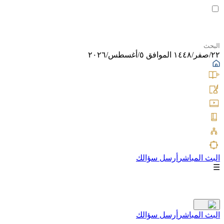
٢٢/صفر/١٤٤٨ الموافق ٥/أغسطس/٢٠٢٦
البث المباشر
أرسل سؤالك
☰
البث المباشر
أرسل سؤالك