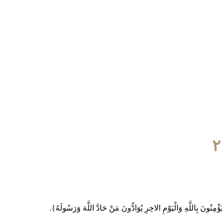
َالْيَوْمِ الاخِرِ يُوَادُّونَ مَنْ حَادَّ اللَّهَ وَرَسُولَهُ}.