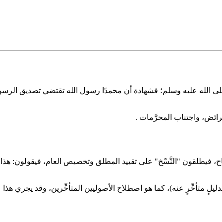
الله عليه وسلم؛ فشهادة أن محمدًا رسول الله تقتضي تصديق الرسول بكل ما
فرائض، واجتناب المحرَّمات .
ح، فيطلقون "النَّسْخ" على تقييد المطلق وتخصيص العام، فيقولون: هذا ناسخٌ
ِّم بدليلٍ متأخِّرٍ عنه)، كما هو اصطلاح الأصوليين المتأخِّرين، وقد يجري ه