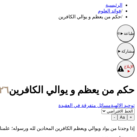
الرئيسية
/
فوائد العلوم
/
حكم من يعظم و يوالي الكافرين
طباعة
►
مشاركة
►
الإبلاغ
►
حكم من يعظم و يوالي الكافرين
٢٦/رجب/١٤٣٩ الموافق ١٢/أبريل/
توحيد الإلهية
مسائل متفرقة في العقيدة
-
Aa
+
إذا وجدنا من يواد ويوالي ويعظم الكافرين المحادين لله ورسوله؛ علمنا أنه ليس بمؤمن، 