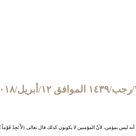
٢٠١٨
لأنَّ المؤمنين لا يكونون كذلك قال تعالى {لاَّ تَجِدُ قَوْماً يُؤْمِنُونَ بِاللَّهِ و