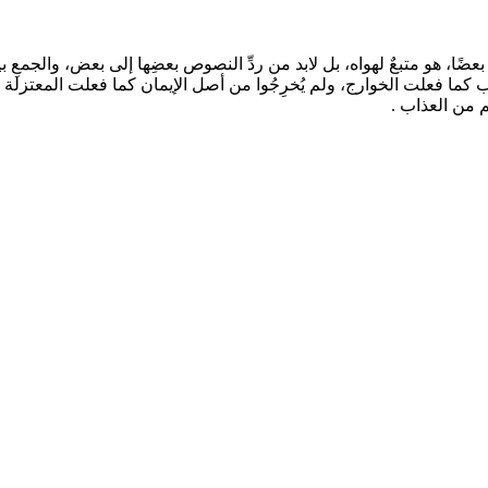
عضًا، هو متبعٌ لهواه، بل لابد من ردِّ النصوص بعضِها إلى بعض، والجمعِ 
نوب كما فعلت الخوارج، ولم يُخرِجُوا من أصل الإيمان كما فعلت المعتزلة 
م من العذاب .