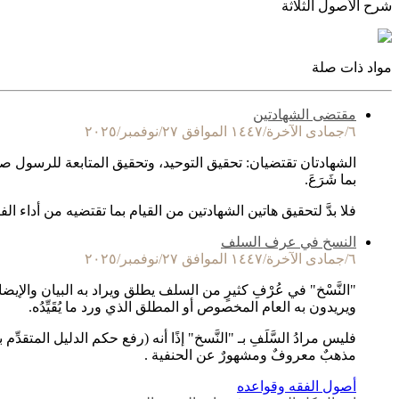
شرح الأصول الثلاثة
مواد ذات صلة
مقتضى الشهادتين
٦/جمادى الآخرة/١٤٤٧ الموافق ٢٧/نوفمبر/٢٠٢٥
الشهادتان تقتضيان: تحقيق التوحيد، وتحقيق المتابعة للرسول صلى 
بما شَرَعَ.
فلا بدَّ لتحقيق هاتين الشهادتين من القيام بما تقتضيه من أداء ال
النسخ في عرف السلف
٦/جمادى الآخرة/١٤٤٧ الموافق ٢٧/نوفمبر/٢٠٢٥
"النَّسْخ" في عُرْفِ كثيرٍ من السلف يطلق ويراد به البيان والإيضا
ويريدون به العام المخصوص أو المطلق الذي ورد ما يُقَيِّدُه.
فليس مرادُ السَّلَفِ بـ "النَّسخ" إذًا أنه (رفع حكم الدليل المتقد
مذهبٌ معروفٌ ومشهورٌ عن الحنفية .
أصول الفقه وقواعده