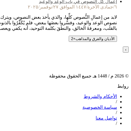
إعمال كل النصوص في باب الوعد والوعيد
٦/جمادى الآخرة/١٤٤٧ الموافق ٢٧/نوفمبر/٢٠٢٥
لابد من إعمالِ النُّصوص كلِّها، والذي يأخذ بعض النصوص، ويترك ب
نصوص الوعد والوعيد، وفسَّروا بعضَها ببعض، فلم يُكَفِّرُوا بالذ
بالقلب، ومعرفةَ الخالق، والنطقَ بكلمة التوحيد، أنه يكفي ويعص
الأديان والفرق والمذاهب
+
2
›
©
2026
م /
1448
هـ جميع الحقوق محفوظة
روابط
الأحكام والشروط
/
سياسة الخصوصية
/
تواصل معنا
/