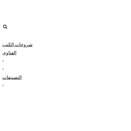
شروحات الكتب
الفتاوى
‹
‹
التصنيفات
‹