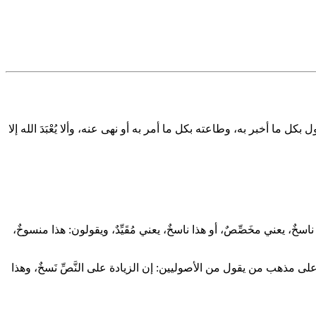
 أخبر به، وطاعته بكل ما أمر به أو نهى عنه، وألا يُعْبَدَ الله إلا
، يعني مخَصِّصٌ، أو هذا ناسخٌ، يعني مُقَيِّدٌ، ويقولون: هذا منسوخٌ،
ذا على مذهب من يقول من الأصوليين: إن الزيادة على النَّصِّ نَسخٌ، وهذا