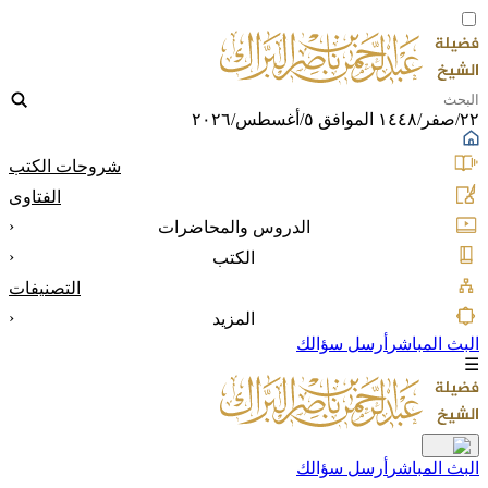
٢٢/صفر/١٤٤٨ الموافق ٥/أغسطس/٢٠٢٦
شروحات الكتب
الفتاوى
‹
الدروس والمحاضرات
‹
الكتب
التصنيفات
‹
المزيد
البث المباشر
أرسل سؤالك
☰
البث المباشر
أرسل سؤالك