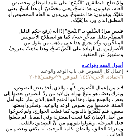
والإيضاح، فيطلقون "النَّسْخ" على تقييد المطلق وتخصيص
العام، فيقولون: هذا ناسخٌ، يعني مخَصِّصٌ، أو هذا ناسخٌ، يعني
مُقَيِّدٌ، ويقولون: هذا منسوخٌ، ويريدون به العام المخصوص أو
المطلق الذي ورد ما يُقَيِّدُه.
فليس مرادُ السَّلَفِ بـ "النَّسخ" إذًا أنه (رفع حكم الدليل
المتقدِّم بدليلٍ متأخِّرٍ عنه)، كما هو اصطلاح الأصوليين
المتأخِّرين، وقد يجري هذا على مذهب من يقول من
الأصوليين: إن الزيادة على النَّصِّ نَسخٌ، وهذا مذهبٌ معروفٌ
ومشهورٌ عن الحنفية .
أصول الفقه وقواعده
إعمال كل النصوص في باب الوعد والوعيد
٦/جمادى الآخرة/١٤٤٧ الموافق ٢٧/نوفمبر/٢٠٢٥
لابد من إعمالِ النُّصوص كلِّها، والذي يأخذ بعض النصوص،
ويترك بعضًا، هو متبعٌ لهواه، بل لابد من ردِّ النصوص بعضِها إلى
بعض، والجمعِ بينها، وهذا هو المنهج الحق الذي سار عليه أهل
السنة، فجمعوا بين نصوص الوعد والوعيد، وفسَّروا بعضَها
ببعض، فلم يُكَفِّرُوا بالذنوب كما فعلت الخوارج، ولم يُخرِجُوا
من أصل الإيمان كما فعلت المعتزلة وفي المقابل لم يفعلوا
فعل المرجئة، ويقولوا بقولهم من أنَّ التصديقَ بالقلب،
ومعرفةَ الخالق، والنطقَ بكلمة التوحيد، أنه يكفي ويعصم من
العذاب .