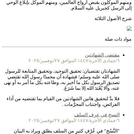
ومنهم الموكلون بقبض أرواح العالمين، ومنهم الموكل بإبلاغ الوحي
إلى الرسل كجبريل عليه السلام.
شرح الأصول الثلاثة
مواد ذات صلة
مقتضى الشهادتين
٦/جمادى الآخرة/١٤٤٧ الموافق ٢٧/نوفمبر/٢٠٢٥
الشهادتان تقتضيان: تحقيق التوحيد، وتحقيق المتابعة للرسول
صلى الله عليه وسلم؛ فشهادة أن محمدًا رسول الله تقتضي
تصديق الرسول بكل ما أخبر به، وطاعته بكل ما أمر به أو نهى
عنه، وألا يُعْبَدَ الله إلا بما شَرَعَ.
فلا بدَّ لتحقيق هاتين الشهادتين من القيام بما تقتضيه من أداء
الفرائض، واجتناب المحرَّمات .
النسخ في عرف السلف
٦/جمادى الآخرة/١٤٤٧ الموافق ٢٧/نوفمبر/٢٠٢٥
"النَّسْخ" في عُرْفِ كثيرٍ من السلف يطلق ويراد به البيان