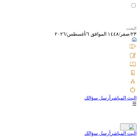
٢٣/صفر/١٤٤٨ الموافق ٦/أغسطس/٢٠٢٦
البث المباشر
أرسل سؤالك
☰
البث المباشر
أرسل سؤالك