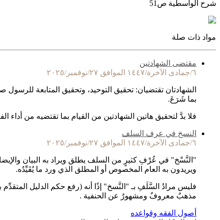
شرح الواسطية ص51
مواد ذات صلة
مقتضى الشهادتين
٦/جمادى الآخرة/١٤٤٧ الموافق ٢٧/نوفمبر/٢٠٢٥
الشهادتان تقتضيان: تحقيق التوحيد، وتحقيق المتابعة للرسول صلى 
بما شَرَعَ.
فلا بدَّ لتحقيق هاتين الشهادتين من القيام بما تقتضيه من أداء ال
النسخ في عرف السلف
٦/جمادى الآخرة/١٤٤٧ الموافق ٢٧/نوفمبر/٢٠٢٥
"النَّسْخ" في عُرْفِ كثيرٍ من السلف يطلق ويراد به البيان والإيضا
ويريدون به العام المخصوص أو المطلق الذي ورد ما يُقَيِّدُه.
فليس مرادُ السَّلَفِ بـ "النَّسخ" إذًا أنه (رفع حكم الدليل المتقد
مذهبٌ معروفٌ ومشهورٌ عن الحنفية .
أصول الفقه وقواعده