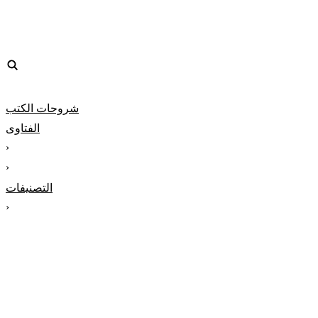
شروحات الكتب
الفتاوى
‹
‹
التصنيفات
‹