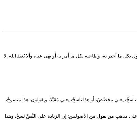
 أخبر به، وطاعته بكل ما أمر به أو نهى عنه، وألا يُعْبَدَ الله إلا
، يعني مخَصِّصٌ، أو هذا ناسخٌ، يعني مُقَيِّدٌ، ويقولون: هذا منسوخٌ،
ذا على مذهب من يقول من الأصوليين: إن الزيادة على النَّصِّ نَسخٌ، وهذا