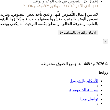
إعمال كل النصوص في باب الوعد والوعيد
٦/جمادى الآخرة/١٤٤٧ الموافق ٢٧/نوفمبر/٢٠٢٥
لابد من إعمالِ النُّصوص كلِّها، والذي يأخذ بعض النصوص، ويترك ب
نصوص الوعد والوعيد، وفسَّروا بعضَها ببعض، فلم يُكَفِّرُوا بالذ
بالقلب، ومعرفةَ الخالق، والنطقَ بكلمة التوحيد، أنه يكفي ويعص
الأديان والفرق والمذاهب
+
2
›
©
2026
م /
1448
هـ جميع الحقوق محفوظة
روابط
الأحكام والشروط
/
سياسة الخصوصية
/
تواصل معنا
/