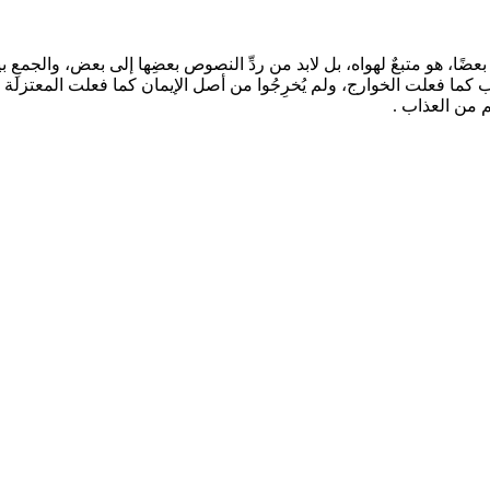
عضًا، هو متبعٌ لهواه، بل لابد من ردِّ النصوص بعضِها إلى بعض، والجمعِ 
نوب كما فعلت الخوارج، ولم يُخرِجُوا من أصل الإيمان كما فعلت المعتزلة 
م من العذاب .