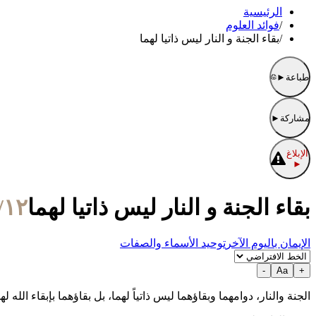
الرئيسية
/
فوائد العلوم
/
بقاء الجنة و النار ليس ذاتيا لهما
طباعة
►
مشاركة
►
الإبلاغ
►
بقاء الجنة و النار ليس ذاتيا لهما
١٢/شعبان/١٤٣٩ الموافق ٢٨/أبريل/٢٠١٨
الإيمان باليوم الآخر
توحيد الأسماء والصفات
-
Aa
+
الجنة والنار، دوامهما وبقاؤهما ليس ذاتياً لهما، بل بقاؤهما بإبقاء الله لهم