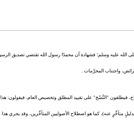
الله عليه وسلم؛ فشهادة أن محمدًا رسول الله تقتضي تصديق الرسول بكل ما
فرائض، واجتناب المحرَّمات .
ح، فيطلقون "النَّسْخ" على تقييد المطلق وتخصيص العام، فيقولون: هذا ناسخٌ
ِّم بدليلٍ متأخِّرٍ عنه)، كما هو اصطلاح الأصوليين المتأخِّرين، وقد يجري ه