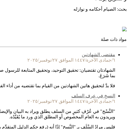
بحث: الصيام أحكامه و نوازله
مواد ذات صلة
مقتضى الشهادتين
٦/جمادى الآخرة/١٤٤٧ الموافق ٢٧/نوفمبر/٢٠٢٥
الشهادتان تقتضيان: تحقيق التوحيد، وتحقيق المتابعة للرسول صلى 
بما شَرَعَ.
فلا بدَّ لتحقيق هاتين الشهادتين من القيام بما تقتضيه من أداء ال
النسخ في عرف السلف
٦/جمادى الآخرة/١٤٤٧ الموافق ٢٧/نوفمبر/٢٠٢٥
"النَّسْخ" في عُرْفِ كثيرٍ من السلف يطلق ويراد به البيان والإيضا
ويريدون به العام المخصوص أو المطلق الذي ورد ما يُقَيِّدُه.
فليس مرادُ السَّلَفِ بـ "النَّسخ" إذًا أنه (رفع حكم الدليل المتقد