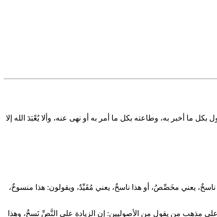
 أخبر به، وطاعته بكل ما أمر به أو نهى عنه، وألا يُعْبَدَ الله إلا
، يعني مخَصِّصٌ، أو هذا ناسخٌ، يعني مُقَيِّدٌ، ويقولون: هذا منسوخٌ،
ذا على مذهب من يقول من الأصوليين: إن الزيادة على النَّصِّ نَسخٌ، وهذا