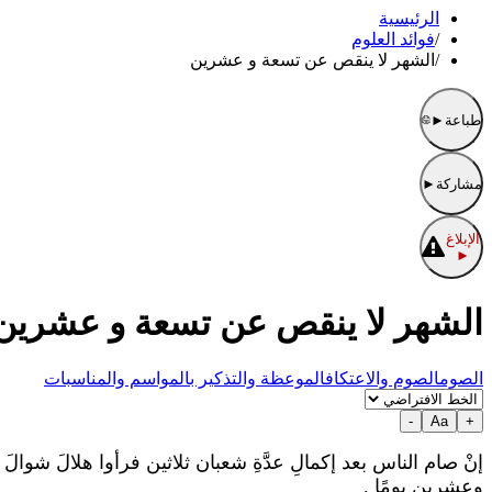
الرئيسية
/
فوائد العلوم
/
الشهر لا ينقص عن تسعة و عشرين
طباعة
►
مشاركة
►
الإبلاغ
►
الشهر لا ينقص عن تسعة و عشرين
الصوم
الصوم والاعتكاف
الموعظة والتذكير بالمواسم والمناسبات
-
Aa
+
إنْ صام الناس بعد إكمالِ عدَّةِ شعبان ثلاثين فرأوا هلالَ شوال
وعشرين يومًا .