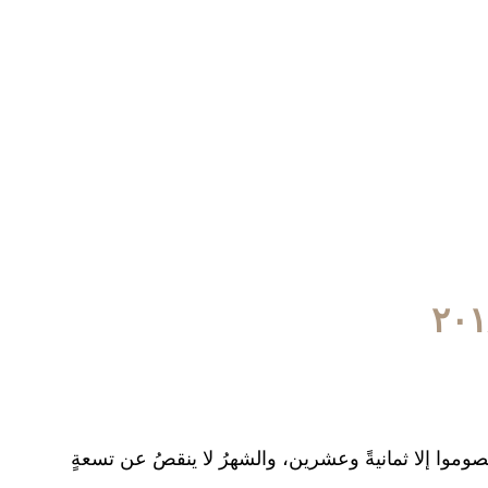
يصوموا إلا ثمانيةً وعشرين، والشهرُ لا ينقصُ عن تسعةٍ