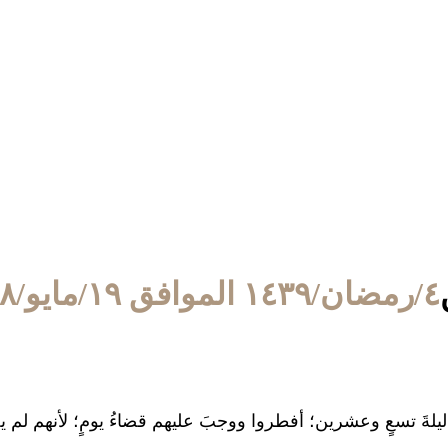
٤/رمضان/١٤٣٩ الموافق ١٩/مايو/٢٠١٨
َ ليلةَ تسعٍ وعشرين؛ أفطروا ووجبَ عليهم قضاءُ يومٍ؛ لأنهم لم 