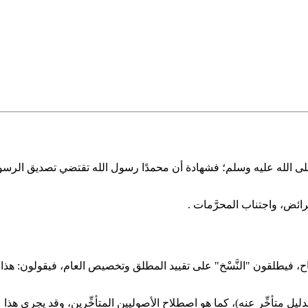
الله عليه وسلم؛ فشهادة أن محمدًا رسول الله تقتضي تصديق الرسول بكل ما
فرائض، واجتناب المحرَّمات .
ح، فيطلقون "النَّسْخ" على تقييد المطلق وتخصيص العام، فيقولون: هذا ناسخٌ
ِّم بدليلٍ متأخِّرٍ عنه)، كما هو اصطلاح الأصوليين المتأخِّرين، وقد يجري ه