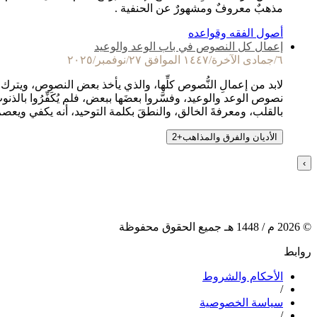
مذهبٌ معروفٌ ومشهورٌ عن الحنفية .
أصول الفقه وقواعده
إعمال كل النصوص في باب الوعد والوعيد
٦/جمادى الآخرة/١٤٤٧ الموافق ٢٧/نوفمبر/٢٠٢٥
لابد من إعمالِ النُّصوص كلِّها، والذي يأخذ بعض النصوص، ويترك ب
نصوص الوعد والوعيد، وفسَّروا بعضَها ببعض، فلم يُكَفِّرُوا بالذ
بالقلب، ومعرفةَ الخالق، والنطقَ بكلمة التوحيد، أنه يكفي ويعص
الأديان والفرق والمذاهب
+
2
›
©
2026
م /
1448
هـ جميع الحقوق محفوظة
روابط
الأحكام والشروط
/
سياسة الخصوصية
/