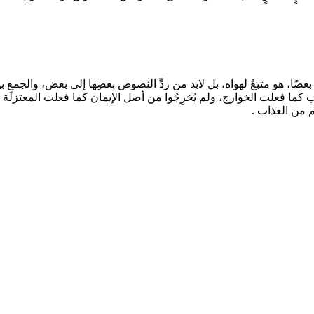
عضًا، هو متبعٌ لهواه، بل لابد من ردِّ النصوص بعضِها إلى بعض، والجمعِ 
نوب كما فعلت الخوارج، ولم يُخرِجُوا من أصل الإيمان كما فعلت المعتزلة 
م من العذاب .