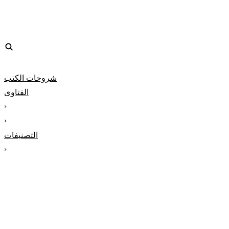
شروحات الكتب
الفتاوى
‹
‹
التصنيفات
‹