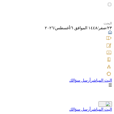
٢٣/صفر/١٤٤٨ الموافق ٦/أغسطس/٢٠٢٦
البث المباشر
أرسل سؤالك
☰
البث المباشر
أرسل سؤالك