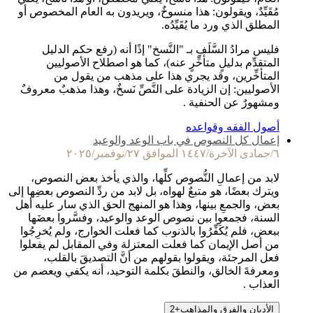
مُقَيِّدٌ، ويقولون: هذا منسوخٌ، ويريدون به العام المخصوص أو
المطلق الذي ورد ما يُقَيِّدُه.
فليس مرادُ السَّلَفِ بـ "النَّسخ" إذًا أنه (رفع حكم الدليل
المتقدِّم بدليلٍ متأخِّرٍ عنه)، كما هو اصطلاح الأصوليين
المتأخِّرين، وقد يجري هذا على مذهب من يقول من
الأصوليين: إن الزيادة على النَّصِّ نَسخٌ، وهذا مذهبٌ معروفٌ
ومشهورٌ عن الحنفية .
أصول الفقه وقواعده
إعمال كل النصوص في باب الوعد والوعيد
٦/جمادى الآخرة/١٤٤٧ الموافق ٢٧/نوفمبر/٢٠٢٥
لابد من إعمالِ النُّصوص كلِّها، والذي يأخذ بعض النصوص،
ويترك بعضًا، هو متبعٌ لهواه، بل لابد من ردِّ النصوص بعضِها إلى
بعض، والجمعِ بينها، وهذا هو المنهج الحق الذي سار عليه أهل
السنة، فجمعوا بين نصوص الوعد والوعيد، وفسَّروا بعضَها
ببعض، فلم يُكَفِّرُوا بالذنوب كما فعلت الخوارج، ولم يُخرِجُوا
من أصل الإيمان كما فعلت المعتزلة وفي المقابل لم يفعلوا
فعل المرجئة، ويقولوا بقولهم من أنَّ التصديقَ بالقلب،
ومعرفةَ الخالق، والنطقَ بكلمة التوحيد، أنه يكفي ويعصم من
العذاب .
الأديان والفرق والمذاهب
+
2