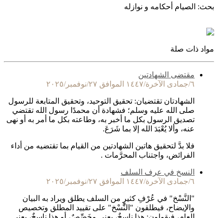
بحث: الصيام أحكامه و نوازله
مواد ذات صلة
مقتضى الشهادتين
٦/جمادى الآخرة/١٤٤٧ الموافق ٢٧/نوفمبر/٢٠٢٥
الشهادتان تقتضيان: تحقيق التوحيد، وتحقيق المتابعة للرسول
صلى الله عليه وسلم؛ فشهادة أن محمدًا رسول الله تقتضي
تصديق الرسول بكل ما أخبر به، وطاعته بكل ما أمر به أو نهى
عنه، وألا يُعْبَدَ الله إلا بما شَرَعَ.
فلا بدَّ لتحقيق هاتين الشهادتين من القيام بما تقتضيه من أداء
الفرائض، واجتناب المحرَّمات .
النسخ في عرف السلف
٦/جمادى الآخرة/١٤٤٧ الموافق ٢٧/نوفمبر/٢٠٢٥
"النَّسْخ" في عُرْفِ كثيرٍ من السلف يطلق ويراد به البيان
والإيضاح، فيطلقون "النَّسْخ" على تقييد المطلق وتخصيص
العام، فيقولون: هذا ناسخٌ، يعني مخَصِّصٌ، أو هذا ناسخٌ، يعني