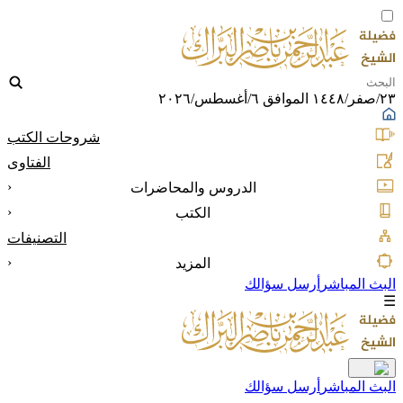
٢٣/صفر/١٤٤٨ الموافق ٦/أغسطس/٢٠٢٦
شروحات الكتب
الفتاوى
‹
الدروس والمحاضرات
‹
الكتب
التصنيفات
‹
المزيد
البث المباشر
أرسل سؤالك
☰
البث المباشر
أرسل سؤالك