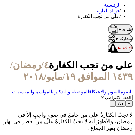
الرئيسية
/
فوائد العلوم
/
على من تجب الكفارة
طباعة
►
مشاركة
►
الإبلاغ
►
على من تجب الكفارة
٤/رمضان/
١٤٣٩ الموافق ١٩/مايو/٢٠١٨
الصوم
الصوم والاعتكاف
الموعظة والتذكير بالمواسم والمناسبات
-
Aa
+
لا تجبُ الكفارةُ على من جامعَ في صومٍ واجبٍ إلاّ في
رمضان، والأظهرُ أنه لا تجبُ الكفارةُ على من أفطرَ في نهار
رمضان بغير الجماع .