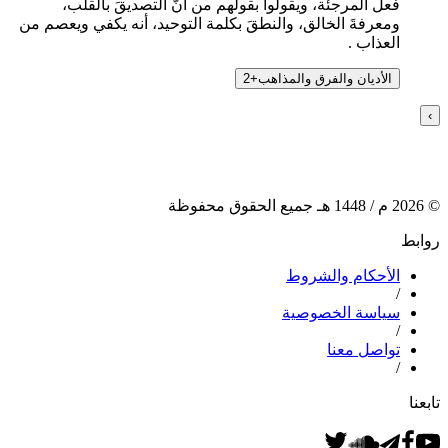
فعل المرجئة، ويقولوا بقولهم من أنَّ التصديقَ بالقلب،
ومعرفةَ الخالق، والنطقَ بكلمة التوحيد، أنه يكفي ويعصم من
العذاب .
الأديان والفرق والمذاهب
+
2
›
©
2026
م /
1448
هـ جميع الحقوق محفوظة
روابط
الأحكام والشروط
/
سياسة الخصوصية
/
تواصل معنا
/
تابعنا