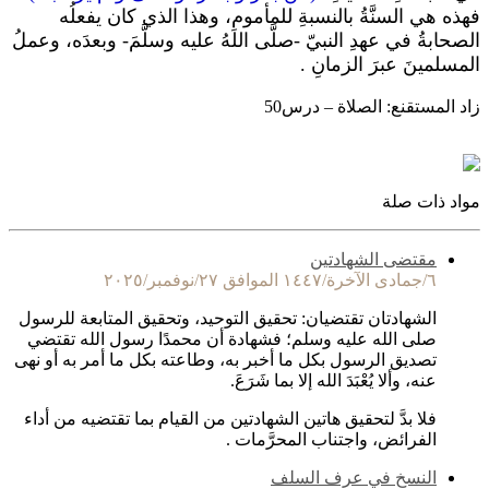
فهذه هي السنَّةُ بالنسبةِ للمأمومِ، وهذا الذي كان يفعلُه
الصحابةُ في عهدِ النبيّ -صلَّى اللهُ عليه وسلَّمَ- وبعدَه، وعملُ
المسلمينَ عبرَ الزمانِ .
زاد المستقنع: الصلاة – درس50
مواد ذات صلة
مقتضى الشهادتين
٦/جمادى الآخرة/١٤٤٧ الموافق ٢٧/نوفمبر/٢٠٢٥
الشهادتان تقتضيان: تحقيق التوحيد، وتحقيق المتابعة للرسول
صلى الله عليه وسلم؛ فشهادة أن محمدًا رسول الله تقتضي
تصديق الرسول بكل ما أخبر به، وطاعته بكل ما أمر به أو نهى
عنه، وألا يُعْبَدَ الله إلا بما شَرَعَ.
فلا بدَّ لتحقيق هاتين الشهادتين من القيام بما تقتضيه من أداء
الفرائض، واجتناب المحرَّمات .
النسخ في عرف السلف