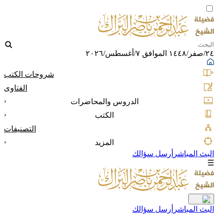
٢٤/صفر/١٤٤٨ الموافق ٧/أغسطس/٢٠٢٦
شروحات الكتب
الفتاوى
‹
الدروس والمحاضرات
‹
الكتب
التصنيفات
‹
المزيد
البث المباشر
أرسل سؤالك
☰
البث المباشر
أرسل سؤالك