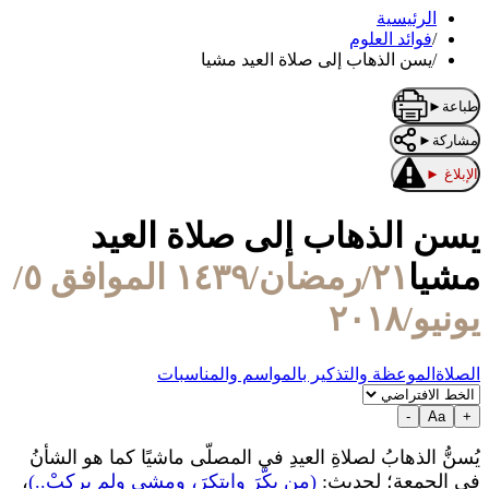
الرئيسية
/
فوائد العلوم
/
يسن الذهاب إلى صلاة العيد مشيا
طباعة
►
مشاركة
►
الإبلاغ
►
يسن الذهاب إلى صلاة العيد
مشيا
٢١/رمضان/١٤٣٩ الموافق ٥/
يونيو/٢٠١٨
الصلاة
الموعظة والتذكير بالمواسم والمناسبات
-
Aa
+
يُسنُّ الذهابُ لصلاةِ العيدِ في المصلّى ماشيًا كما هو الشأنُ
في الجمعةِ؛ لحديثِ:
(من بكّرَ وابتكرَ، ومشى ولم يركبْ..)
،