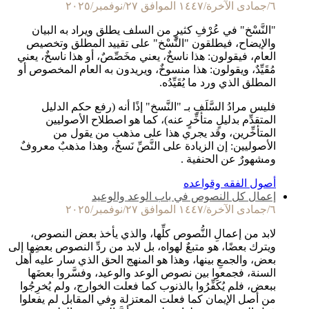
٦/جمادى الآخرة/١٤٤٧ الموافق ٢٧/نوفمبر/٢٠٢٥
"النَّسْخ" في عُرْفِ كثيرٍ من السلف يطلق ويراد به البيان
والإيضاح، فيطلقون "النَّسْخ" على تقييد المطلق وتخصيص
العام، فيقولون: هذا ناسخٌ، يعني مخَصِّصٌ، أو هذا ناسخٌ، يعني
مُقَيِّدٌ، ويقولون: هذا منسوخٌ، ويريدون به العام المخصوص أو
المطلق الذي ورد ما يُقَيِّدُه.
فليس مرادُ السَّلَفِ بـ "النَّسخ" إذًا أنه (رفع حكم الدليل
المتقدِّم بدليلٍ متأخِّرٍ عنه)، كما هو اصطلاح الأصوليين
المتأخِّرين، وقد يجري هذا على مذهب من يقول من
الأصوليين: إن الزيادة على النَّصِّ نَسخٌ، وهذا مذهبٌ معروفٌ
ومشهورٌ عن الحنفية .
أصول الفقه وقواعده
إعمال كل النصوص في باب الوعد والوعيد
٦/جمادى الآخرة/١٤٤٧ الموافق ٢٧/نوفمبر/٢٠٢٥
لابد من إعمالِ النُّصوص كلِّها، والذي يأخذ بعض النصوص،
ويترك بعضًا، هو متبعٌ لهواه، بل لابد من ردِّ النصوص بعضِها إلى
بعض، والجمعِ بينها، وهذا هو المنهج الحق الذي سار عليه أهل
السنة، فجمعوا بين نصوص الوعد والوعيد، وفسَّروا بعضَها
ببعض، فلم يُكَفِّرُوا بالذنوب كما فعلت الخوارج، ولم يُخرِجُوا
من أصل الإيمان كما فعلت المعتزلة وفي المقابل لم يفعلوا