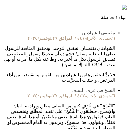
مواد ذات صلة
مقتضى الشهادتين
٦/جمادى الآخرة/١٤٤٧ الموافق ٢٧/نوفمبر/٢٠٢٥
الشهادتان تقتضيان: تحقيق التوحيد، وتحقيق المتابعة للرسول
صلى الله عليه وسلم؛ فشهادة أن محمدًا رسول الله تقتضي
تصديق الرسول بكل ما أخبر به، وطاعته بكل ما أمر به أو نهى
عنه، وألا يُعْبَدَ الله إلا بما شَرَعَ.
فلا بدَّ لتحقيق هاتين الشهادتين من القيام بما تقتضيه من أداء
الفرائض، واجتناب المحرَّمات .
النسخ في عرف السلف
٦/جمادى الآخرة/١٤٤٧ الموافق ٢٧/نوفمبر/٢٠٢٥
"النَّسْخ" في عُرْفِ كثيرٍ من السلف يطلق ويراد به البيان
والإيضاح، فيطلقون "النَّسْخ" على تقييد المطلق وتخصيص
العام، فيقولون: هذا ناسخٌ، يعني مخَصِّصٌ، أو هذا ناسخٌ، يعني
مُقَيِّدٌ، ويقولون: هذا منسوخٌ، ويريدون به العام المخصوص أو
المطلق الذي ورد ما يُقَيِّدُه.