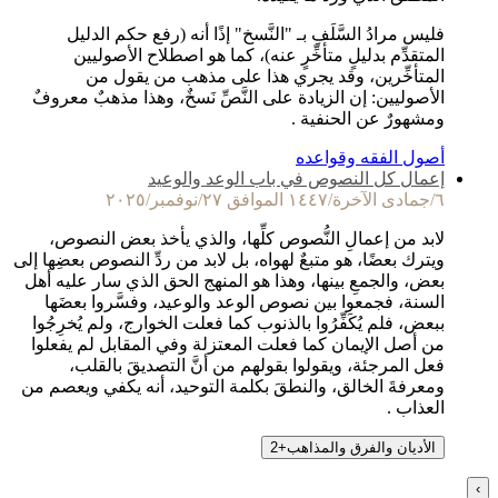
فليس مرادُ السَّلَفِ بـ "النَّسخ" إذًا أنه (رفع حكم الدليل
المتقدِّم بدليلٍ متأخِّرٍ عنه)، كما هو اصطلاح الأصوليين
المتأخِّرين، وقد يجري هذا على مذهب من يقول من
الأصوليين: إن الزيادة على النَّصِّ نَسخٌ، وهذا مذهبٌ معروفٌ
ومشهورٌ عن الحنفية .
أصول الفقه وقواعده
إعمال كل النصوص في باب الوعد والوعيد
٦/جمادى الآخرة/١٤٤٧ الموافق ٢٧/نوفمبر/٢٠٢٥
لابد من إعمالِ النُّصوص كلِّها، والذي يأخذ بعض النصوص،
ويترك بعضًا، هو متبعٌ لهواه، بل لابد من ردِّ النصوص بعضِها إلى
بعض، والجمعِ بينها، وهذا هو المنهج الحق الذي سار عليه أهل
السنة، فجمعوا بين نصوص الوعد والوعيد، وفسَّروا بعضَها
ببعض، فلم يُكَفِّرُوا بالذنوب كما فعلت الخوارج، ولم يُخرِجُوا
من أصل الإيمان كما فعلت المعتزلة وفي المقابل لم يفعلوا
فعل المرجئة، ويقولوا بقولهم من أنَّ التصديقَ بالقلب،
ومعرفةَ الخالق، والنطقَ بكلمة التوحيد، أنه يكفي ويعصم من
العذاب .
الأديان والفرق والمذاهب
+
2
›