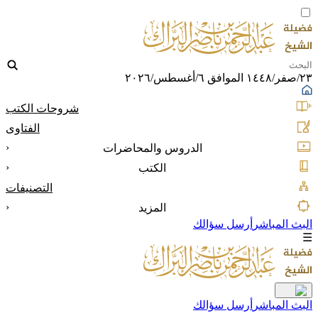
٢٣/صفر/١٤٤٨ الموافق ٦/أغسطس/٢٠٢٦
شروحات الكتب
الفتاوى
‹
الدروس والمحاضرات
‹
الكتب
التصنيفات
‹
المزيد
البث المباشر
أرسل سؤالك
☰
البث المباشر
أرسل سؤالك