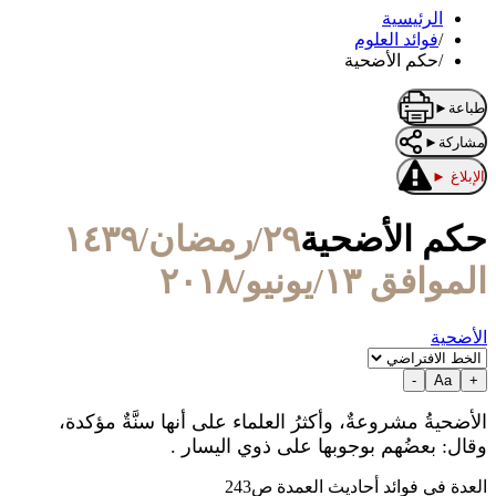
الرئيسية
/
فوائد العلوم
/
حكم الأضحية
طباعة
►
مشاركة
►
الإبلاغ
►
حكم الأضحية
٢٩/رمضان/١٤٣٩
الموافق ١٣/يونيو/٢٠١٨
الأضحية
-
Aa
+
الأضحيةُ مشروعةٌ، وأكثرُ العلماء على أنها سنَّةٌ مؤكدة،
وقال: بعضُهم بوجوبها على ذوي اليسار .
العدة في فوائد أحاديث العمدة ص243