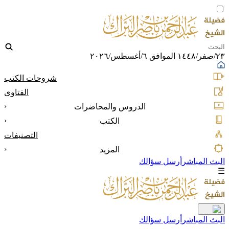
٢٣/صفر/١٤٤٨ الموافق ٦/أغسطس/٢٠٢٦
شروحات الكتب
الفتاوى
‹
الدروس والمحاضرات
‹
الكتب
التصنيفات
‹
المزيد
البث المباشر
أرسل سؤالك
☰
البث المباشر
أرسل سؤالك