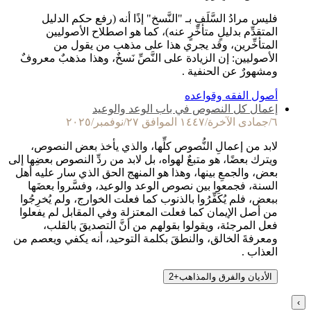
فليس مرادُ السَّلَفِ بـ "النَّسخ" إذًا أنه (رفع حكم الدليل
المتقدِّم بدليلٍ متأخِّرٍ عنه)، كما هو اصطلاح الأصوليين
المتأخِّرين، وقد يجري هذا على مذهب من يقول من
الأصوليين: إن الزيادة على النَّصِّ نَسخٌ، وهذا مذهبٌ معروفٌ
ومشهورٌ عن الحنفية .
أصول الفقه وقواعده
إعمال كل النصوص في باب الوعد والوعيد
٦/جمادى الآخرة/١٤٤٧ الموافق ٢٧/نوفمبر/٢٠٢٥
لابد من إعمالِ النُّصوص كلِّها، والذي يأخذ بعض النصوص،
ويترك بعضًا، هو متبعٌ لهواه، بل لابد من ردِّ النصوص بعضِها إلى
بعض، والجمعِ بينها، وهذا هو المنهج الحق الذي سار عليه أهل
السنة، فجمعوا بين نصوص الوعد والوعيد، وفسَّروا بعضَها
ببعض، فلم يُكَفِّرُوا بالذنوب كما فعلت الخوارج، ولم يُخرِجُوا
من أصل الإيمان كما فعلت المعتزلة وفي المقابل لم يفعلوا
فعل المرجئة، ويقولوا بقولهم من أنَّ التصديقَ بالقلب،
ومعرفةَ الخالق، والنطقَ بكلمة التوحيد، أنه يكفي ويعصم من
العذاب .
الأديان والفرق والمذاهب
+
2
›