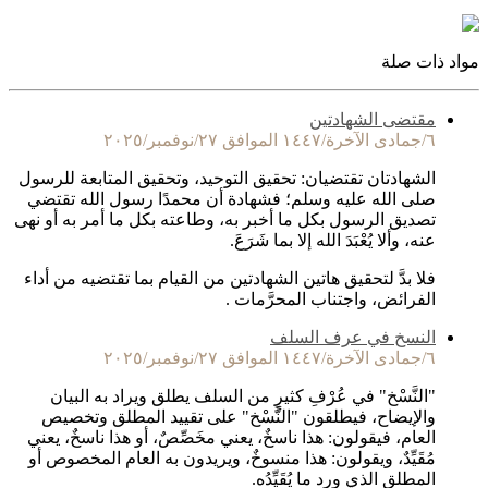
مواد ذات صلة
مقتضى الشهادتين
٦/جمادى الآخرة/١٤٤٧ الموافق ٢٧/نوفمبر/٢٠٢٥
الشهادتان تقتضيان: تحقيق التوحيد، وتحقيق المتابعة للرسول
صلى الله عليه وسلم؛ فشهادة أن محمدًا رسول الله تقتضي
تصديق الرسول بكل ما أخبر به، وطاعته بكل ما أمر به أو نهى
عنه، وألا يُعْبَدَ الله إلا بما شَرَعَ.
فلا بدَّ لتحقيق هاتين الشهادتين من القيام بما تقتضيه من أداء
الفرائض، واجتناب المحرَّمات .
النسخ في عرف السلف
٦/جمادى الآخرة/١٤٤٧ الموافق ٢٧/نوفمبر/٢٠٢٥
"النَّسْخ" في عُرْفِ كثيرٍ من السلف يطلق ويراد به البيان
والإيضاح، فيطلقون "النَّسْخ" على تقييد المطلق وتخصيص
العام، فيقولون: هذا ناسخٌ، يعني مخَصِّصٌ، أو هذا ناسخٌ، يعني
مُقَيِّدٌ، ويقولون: هذا منسوخٌ، ويريدون به العام المخصوص أو
المطلق الذي ورد ما يُقَيِّدُه.