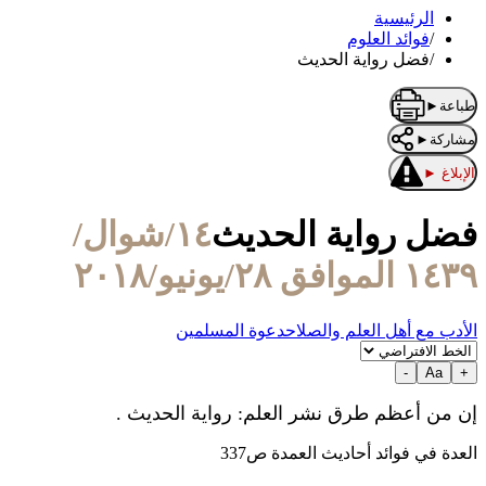
الرئيسية
/
فوائد العلوم
/
فضل رواية الحديث
طباعة
►
مشاركة
►
الإبلاغ
►
فضل رواية الحديث
١٤/شوال/
١٤٣٩ الموافق ٢٨/يونيو/٢٠١٨
الأدب مع أهل العلم والصلاح
دعوة المسلمين
-
Aa
+
إن من أعظم طرق نشر العلم: رواية الحديث .
العدة في فوائد أحاديث العمدة ص337