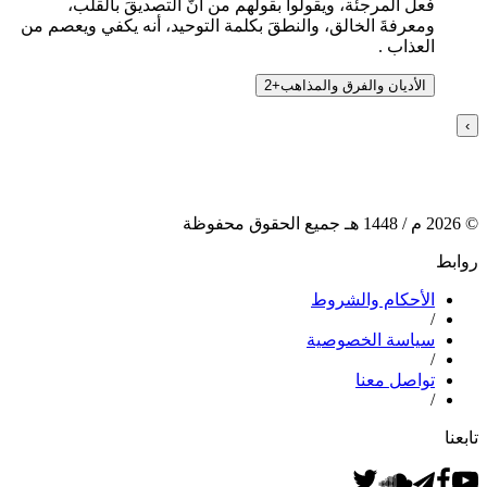
فعل المرجئة، ويقولوا بقولهم من أنَّ التصديقَ بالقلب،
ومعرفةَ الخالق، والنطقَ بكلمة التوحيد، أنه يكفي ويعصم من
العذاب .
الأديان والفرق والمذاهب
+
2
›
©
2026
م /
1448
هـ جميع الحقوق محفوظة
روابط
الأحكام والشروط
/
سياسة الخصوصية
/
تواصل معنا
/
تابعنا