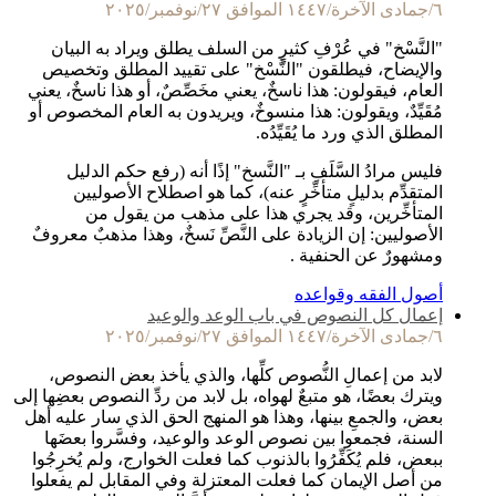
٦/جمادى الآخرة/١٤٤٧ الموافق ٢٧/نوفمبر/٢٠٢٥
"النَّسْخ" في عُرْفِ كثيرٍ من السلف يطلق ويراد به البيان
والإيضاح، فيطلقون "النَّسْخ" على تقييد المطلق وتخصيص
العام، فيقولون: هذا ناسخٌ، يعني مخَصِّصٌ، أو هذا ناسخٌ، يعني
مُقَيِّدٌ، ويقولون: هذا منسوخٌ، ويريدون به العام المخصوص أو
المطلق الذي ورد ما يُقَيِّدُه.
فليس مرادُ السَّلَفِ بـ "النَّسخ" إذًا أنه (رفع حكم الدليل
المتقدِّم بدليلٍ متأخِّرٍ عنه)، كما هو اصطلاح الأصوليين
المتأخِّرين، وقد يجري هذا على مذهب من يقول من
الأصوليين: إن الزيادة على النَّصِّ نَسخٌ، وهذا مذهبٌ معروفٌ
ومشهورٌ عن الحنفية .
أصول الفقه وقواعده
إعمال كل النصوص في باب الوعد والوعيد
٦/جمادى الآخرة/١٤٤٧ الموافق ٢٧/نوفمبر/٢٠٢٥
لابد من إعمالِ النُّصوص كلِّها، والذي يأخذ بعض النصوص،
ويترك بعضًا، هو متبعٌ لهواه، بل لابد من ردِّ النصوص بعضِها إلى
بعض، والجمعِ بينها، وهذا هو المنهج الحق الذي سار عليه أهل
السنة، فجمعوا بين نصوص الوعد والوعيد، وفسَّروا بعضَها
ببعض، فلم يُكَفِّرُوا بالذنوب كما فعلت الخوارج، ولم يُخرِجُوا
من أصل الإيمان كما فعلت المعتزلة وفي المقابل لم يفعلوا