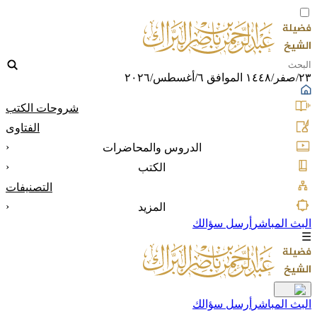
٢٣/صفر/١٤٤٨ الموافق ٦/أغسطس/٢٠٢٦
شروحات الكتب
الفتاوى
‹
الدروس والمحاضرات
‹
الكتب
التصنيفات
‹
المزيد
البث المباشر
أرسل سؤالك
☰
البث المباشر
أرسل سؤالك