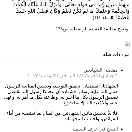
منهما منزل كما في قوله تعالى:
وَأَنزَلَ اللهُ عَلَيْكَ الْكِتَابَ
وَالْحِكْمَةَ وَعَلَّمَكَ مَا لَمْ تَكُنْ تَعْلَمُ وَكَانَ فَضْلُ اللهِ عَلَيْكَ
عَظِيمًا
.
[النساء: 113]
توضيح مقاصد العقيدة الواسطية ص135
مواد ذات صلة
مقتضى الشهادتين
٦/جمادى الآخرة/١٤٤٧ الموافق ٢٧/نوفمبر/٢٠٢٥
الشهادتان تقتضيان: تحقيق التوحيد، وتحقيق المتابعة للرسول
صلى الله عليه وسلم؛ فشهادة أن محمدًا رسول الله تقتضي
تصديق الرسول بكل ما أخبر به، وطاعته بكل ما أمر به أو نهى
عنه، وألا يُعْبَدَ الله إلا بما شَرَعَ.
فلا بدَّ لتحقيق هاتين الشهادتين من القيام بما تقتضيه من أداء
الفرائض، واجتناب المحرَّمات .
النسخ في عرف السلف