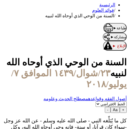
الرئيسية
/
فوائد العلوم
/
السنة من الوحي الذي أوحاه الله لنبيه
طباعة
►
مشاركة
►
الإبلاغ
►
السنة من الوحي الذي أوحاه الله
لنبيه
٢٣/شوال/١٤٣٩ الموافق ٧/
يوليو/٢٠١٨
أصول الفقه وقواعده
مصطلح الحديث وعلومه
-
Aa
+
كل ما يُبَلِّغه النبي - صلى الله عليه وسلم - عن الله عز وجل
-سواء كان قرآنا، أو سنة- فإنه وحي أوحاه الله إليه، وكل