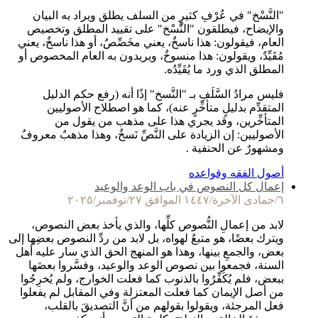
"النَّسْخ" في عُرْفِ كثيرٍ من السلف يطلق ويراد به البيان
والإيضاح، فيطلقون "النَّسْخ" على تقييد المطلق وتخصيص
العام، فيقولون: هذا ناسخٌ، يعني مخَصِّصٌ، أو هذا ناسخٌ، يعني
مُقَيِّدٌ، ويقولون: هذا منسوخٌ، ويريدون به العام المخصوص أو
المطلق الذي ورد ما يُقَيِّدُه.
فليس مرادُ السَّلَفِ بـ "النَّسخ" إذًا أنه (رفع حكم الدليل
المتقدِّم بدليلٍ متأخِّرٍ عنه)، كما هو اصطلاح الأصوليين
المتأخِّرين، وقد يجري هذا على مذهب من يقول من
الأصوليين: إن الزيادة على النَّصِّ نَسخٌ، وهذا مذهبٌ معروفٌ
ومشهورٌ عن الحنفية .
أصول الفقه وقواعده
إعمال كل النصوص في باب الوعد والوعيد
٦/جمادى الآخرة/١٤٤٧ الموافق ٢٧/نوفمبر/٢٠٢٥
لابد من إعمالِ النُّصوص كلِّها، والذي يأخذ بعض النصوص،
ويترك بعضًا، هو متبعٌ لهواه، بل لابد من ردِّ النصوص بعضِها إلى
بعض، والجمعِ بينها، وهذا هو المنهج الحق الذي سار عليه أهل
السنة، فجمعوا بين نصوص الوعد والوعيد، وفسَّروا بعضَها
ببعض، فلم يُكَفِّرُوا بالذنوب كما فعلت الخوارج، ولم يُخرِجُوا
من أصل الإيمان كما فعلت المعتزلة وفي المقابل لم يفعلوا
فعل المرجئة، ويقولوا بقولهم من أنَّ التصديقَ بالقلب،