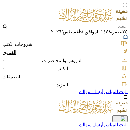
٢٥/صفر/١٤٤٨ الموافق ٨/أغسطس/٢٠٢٦
شروحات الكتب
الفتاوى
‹
الدروس والمحاضرات
‹
الكتب
التصنيفات
‹
المزيد
البث المباشر
أرسل سؤالك
☰
البث المباشر
أرسل سؤالك