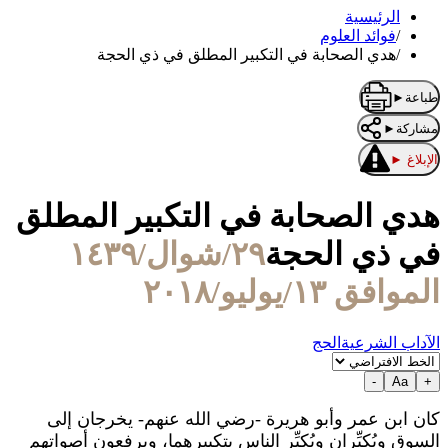
الرئيسية
/
فوائد العلوم
/
هدي الصحابة في التكبير المطلق في ذي الحجة
طباعة
►
مشاركة
►
الإبلاغ
►
هدي الصحابة في التكبير المطلق
في ذي الحجة
٢٩/شوال/١٤٣٩
الموافق ١٣/يوليو/٢٠١٨
الآداب الشرعية
الحج
-
Aa
+
كان ابن عمر وأبو هريرة -رضي الله عنهم- يخرجان إلى
السوق ويُكبِّران ويُكبِّر الناس بتكبيرهما، ويرفعون أصواتهم