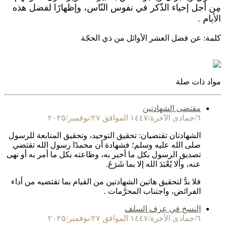
مِن أجل إحياء الذّكر في نفوس النّاس، وإظهارًا لفضل هذه
الأيام .
كلمة: عن فضل العشر الأوائل من ذي الحجّة
مواد ذات صلة
مقتضى الشهادتين
٦/جمادى الآخرة/١٤٤٧ الموافق ٢٧/نوفمبر/٢٠٢٥
الشهادتان تقتضيان: تحقيق التوحيد، وتحقيق المتابعة للرسول
صلى الله عليه وسلم؛ فشهادة أن محمدًا رسول الله تقتضي
تصديق الرسول بكل ما أخبر به، وطاعته بكل ما أمر به أو نهى
عنه، وألا يُعْبَدَ الله إلا بما شَرَعَ.
فلا بدَّ لتحقيق هاتين الشهادتين من القيام بما تقتضيه من أداء
الفرائض، واجتناب المحرَّمات .
النسخ في عرف السلف
٦/جمادى الآخرة/١٤٤٧ الموافق ٢٧/نوفمبر/٢٠٢٥