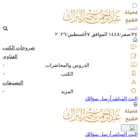
٢٤/صفر/١٤٤٨ الموافق ٧/أغسطس/٢٠٢٦
شروحات الكتب
الفتاوى
‹
الدروس والمحاضرات
‹
الكتب
التصنيفات
‹
المزيد
البث المباشر
أرسل سؤالك
☰
البث المباشر
أرسل سؤالك