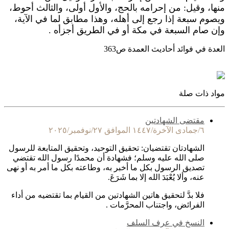
منها، وقيل: من إحرامه بالحج، والأول أولى، والثالث أحوط،
ويصوم سبعة إذا رجع إلى أهله، وهذا مطابق لما في الآية،
وإن صام السبعة في مكة أو في الطريق أجزأه .
العدة في فوائد أحاديث العمدة ص363
مواد ذات صلة
مقتضى الشهادتين
٦/جمادى الآخرة/١٤٤٧ الموافق ٢٧/نوفمبر/٢٠٢٥
الشهادتان تقتضيان: تحقيق التوحيد، وتحقيق المتابعة للرسول
صلى الله عليه وسلم؛ فشهادة أن محمدًا رسول الله تقتضي
تصديق الرسول بكل ما أخبر به، وطاعته بكل ما أمر به أو نهى
عنه، وألا يُعْبَدَ الله إلا بما شَرَعَ.
فلا بدَّ لتحقيق هاتين الشهادتين من القيام بما تقتضيه من أداء
الفرائض، واجتناب المحرَّمات .
النسخ في عرف السلف