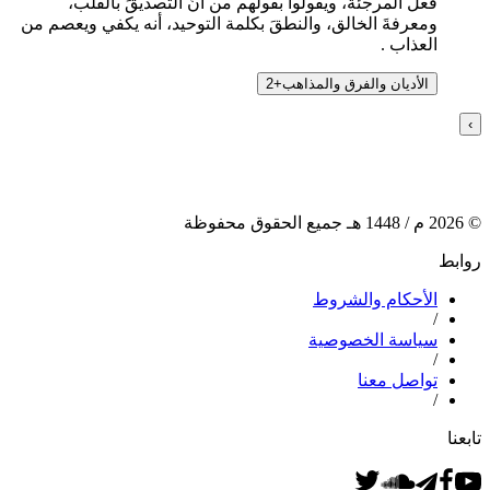
فعل المرجئة، ويقولوا بقولهم من أنَّ التصديقَ بالقلب،
ومعرفةَ الخالق، والنطقَ بكلمة التوحيد، أنه يكفي ويعصم من
العذاب .
الأديان والفرق والمذاهب
+
2
›
©
2026
م /
1448
هـ جميع الحقوق محفوظة
روابط
الأحكام والشروط
/
سياسة الخصوصية
/
تواصل معنا
/
تابعنا