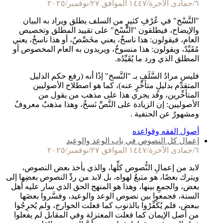
٦/جمادى الآخرة/١٤٤٧ الموافق ٢٧/نوفمبر/٢٠٢٥
"النَّسْخ" في عُرْفِ كثيرٍ من السلف يطلق ويراد به البيان
والإيضاح، فيطلقون "النَّسْخ" على تقييد المطلق وتخصيص
العام، فيقولون: هذا ناسخٌ، يعني مخَصِّصٌ، أو هذا ناسخٌ، يعني
مُقَيِّدٌ، ويقولون: هذا منسوخٌ، ويريدون به العام المخصوص أو
المطلق الذي ورد ما يُقَيِّدُه.
فليس مرادُ السَّلَفِ بـ "النَّسخ" إذًا أنه (رفع حكم الدليل
المتقدِّم بدليلٍ متأخِّرٍ عنه)، كما هو اصطلاح الأصوليين
المتأخِّرين، وقد يجري هذا على مذهب من يقول من
الأصوليين: إن الزيادة على النَّصِّ نَسخٌ، وهذا مذهبٌ معروفٌ
ومشهورٌ عن الحنفية .
أصول الفقه وقواعده
إعمال كل النصوص في باب الوعد والوعيد
٦/جمادى الآخرة/١٤٤٧ الموافق ٢٧/نوفمبر/٢٠٢٥
لابد من إعمالِ النُّصوص كلِّها، والذي يأخذ بعض النصوص،
ويترك بعضًا، هو متبعٌ لهواه، بل لابد من ردِّ النصوص بعضِها إلى
بعض، والجمعِ بينها، وهذا هو المنهج الحق الذي سار عليه أهل
السنة، فجمعوا بين نصوص الوعد والوعيد، وفسَّروا بعضَها
ببعض، فلم يُكَفِّرُوا بالذنوب كما فعلت الخوارج، ولم يُخرِجُوا
من أصل الإيمان كما فعلت المعتزلة وفي المقابل لم يفعلوا