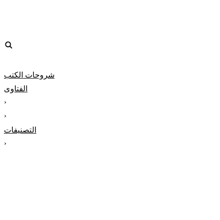
شروحات الكتب
الفتاوى
‹
‹
التصنيفات
‹