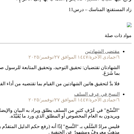
زاد المستقنع: المناسك – درس11
مواد ذات صلة
مقتضى الشهادتين
٦/جمادى الآخرة/١٤٤٧ الموافق ٢٧/نوفمبر/٢٠٢٥
الشهادتان تقتضيان: تحقيق التوحيد، وتحقيق المتابعة للرسول صلى 
بما شَرَعَ.
فلا بدَّ لتحقيق هاتين الشهادتين من القيام بما تقتضيه من أداء ال
النسخ في عرف السلف
٦/جمادى الآخرة/١٤٤٧ الموافق ٢٧/نوفمبر/٢٠٢٥
"النَّسْخ" في عُرْفِ كثيرٍ من السلف يطلق ويراد به البيان والإيضا
ويريدون به العام المخصوص أو المطلق الذي ورد ما يُقَيِّدُه.
فليس مرادُ السَّلَفِ بـ "النَّسخ" إذًا أنه (رفع حكم الدليل المتقد
مذهبٌ معروفٌ ومشهورٌ عن الحنفية .