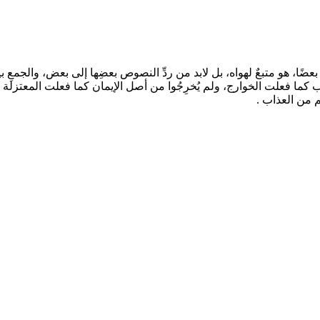
عضًا، هو متبعٌ لهواه، بل لابد من ردِّ النصوص بعضِها إلى بعض، والجمعِ 
نوب كما فعلت الخوارج، ولم يُخرِجُوا من أصل الإيمان كما فعلت المعتزلة 
م من العذاب .