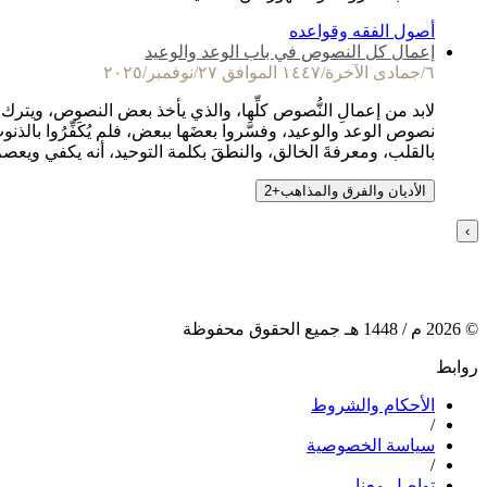
أصول الفقه وقواعده
إعمال كل النصوص في باب الوعد والوعيد
٦/جمادى الآخرة/١٤٤٧ الموافق ٢٧/نوفمبر/٢٠٢٥
لابد من إعمالِ النُّصوص كلِّها، والذي يأخذ بعض النصوص، ويترك ب
نصوص الوعد والوعيد، وفسَّروا بعضَها ببعض، فلم يُكَفِّرُوا بالذ
بالقلب، ومعرفةَ الخالق، والنطقَ بكلمة التوحيد، أنه يكفي ويعص
الأديان والفرق والمذاهب
+
2
›
©
2026
م /
1448
هـ جميع الحقوق محفوظة
روابط
الأحكام والشروط
/
سياسة الخصوصية
/
تواصل معنا