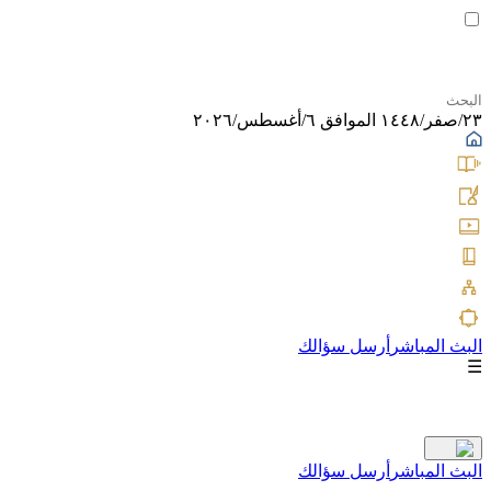
٢٣/صفر/١٤٤٨ الموافق ٦/أغسطس/٢٠٢٦
البث المباشر
أرسل سؤالك
☰
البث المباشر
أرسل سؤالك