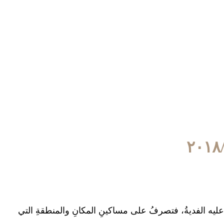
عليه الفديةُ، فتصرفُ على مساكينِ المكانِ والمنطقةِ التي