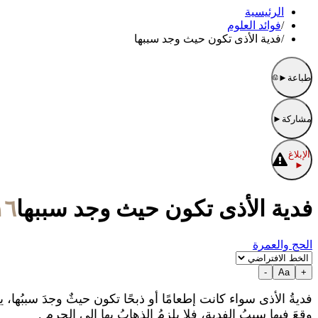
الرئيسية
/
فوائد العلوم
/
فدية الأذى تكون حيث وجد سببها
طباعة
►
مشاركة
►
الإبلاغ
►
فدية الأذى تكون حيث وجد سببها
١٦/ذو القعدة/١٤٣٩ الموافق ٩
الحج والعمرة
-
Aa
+
فديةُ الأذى سواء كانت إطعامًا أو ذبحًا تكون حيثٌ وجدَ سببُها
وقعَ فيها سببُ الفديةِ، فلا يلزمُ الذهابُ بها إلى الحرمِ .