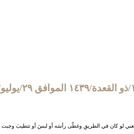
٢/يوليو/٢٠١٨
، يعني لو كان في الطريقِ وغطّى رأسَه أو لبسَ أو تتطيبَ وجبت 