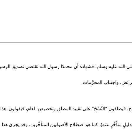
الله عليه وسلم؛ فشهادة أن محمدًا رسول الله تقتضي تصديق الرسول بكل ما
فرائض، واجتناب المحرَّمات .
ح، فيطلقون "النَّسْخ" على تقييد المطلق وتخصيص العام، فيقولون: هذا ناسخٌ
ِّم بدليلٍ متأخِّرٍ عنه)، كما هو اصطلاح الأصوليين المتأخِّرين، وقد يجري ه