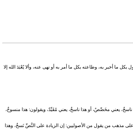
 أخبر به، وطاعته بكل ما أمر به أو نهى عنه، وألا يُعْبَدَ الله إلا
، يعني مخَصِّصٌ، أو هذا ناسخٌ، يعني مُقَيِّدٌ، ويقولون: هذا منسوخٌ،
ذا على مذهب من يقول من الأصوليين: إن الزيادة على النَّصِّ نَسخٌ، وهذا