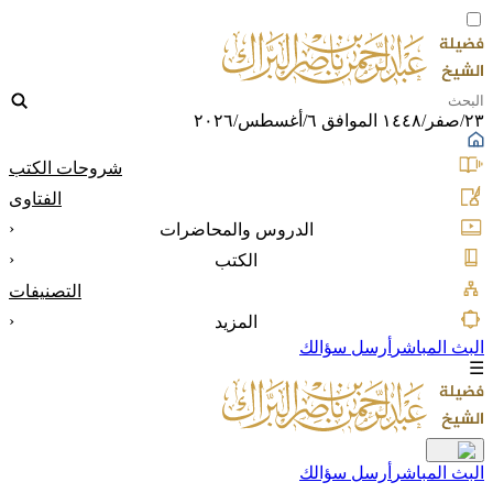
٢٣/صفر/١٤٤٨ الموافق ٦/أغسطس/٢٠٢٦
شروحات الكتب
الفتاوى
‹
الدروس والمحاضرات
‹
الكتب
التصنيفات
‹
المزيد
البث المباشر
أرسل سؤالك
☰
البث المباشر
أرسل سؤالك