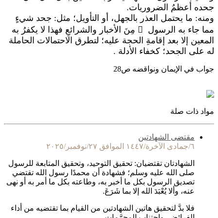
جحده أعظمُ الضروريات.
ومنه: ما يحتمل العذر بالجهل، أو التأويل؛ مثل: جحد شيءٍ
مما جاء به الرسول

مِنَ الأخبار والشرائعِ فهذا لا يكفرُ به
المعين إلا بعد إقامةِ الحجة عليه؛ لتطرق الاحتمالات الحاملة
له على الجحد؛ كخفاء الأدلة .
جواب في الإيمان ونواقضه ص28
مواد ذات صلة
مقتضى الشهادتين
٦/جمادى الآخرة/١٤٤٧ الموافق ٢٧/نوفمبر/٢٠٢٥
الشهادتان تقتضيان: تحقيق التوحيد، وتحقيق المتابعة للرسول
صلى الله عليه وسلم؛ فشهادة أن محمدًا رسول الله تقتضي
تصديق الرسول بكل ما أخبر به، وطاعته بكل ما أمر به أو نهى
عنه، وألا يُعْبَدَ الله إلا بما شَرَعَ.
فلا بدَّ لتحقيق هاتين الشهادتين من القيام بما تقتضيه من أداء
الفرائض، واجتناب المحرَّمات .