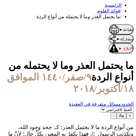
الرئيسية
/
فوائد العلوم
/
ما يحتمل العذر وما لا يحتمله من أنواع الردة
طباعة
►
مشاركة
►
الإبلاغ
►
ما يحتمل العذر وما لا يحتمله من
أنواع الردة
٩/صفر/١٤٤٠ الموافق
١٨/أكتوبر/٢٠١٨
الحدود
مسائل متفرقة في العقيدة
-
Aa
+
من أنواع الردة ما لا يحتمل العذر؛ كـ: جحد وجود الله،
وتكذيب الرسول
، فهذا يكفرُ به المعين بكلِّ حال؛ لأنَّ ما
