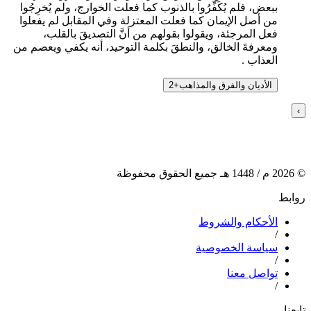
ببعض، فلم يُكَفِّرُوا بالذنوب كما فعلت الخوارج، ولم يُخرِجُوا
من أصل الإيمان كما فعلت المعتزلة وفي المقابل لم يفعلوا
فعل المرجئة، ويقولوا بقولهم من أنَّ التصديقَ بالقلب،
ومعرفةَ الخالق، والنطقَ بكلمة التوحيد، أنه يكفي ويعصم من
العذاب .
الأديان والفرق والمذاهب
+
2
›
©
2026
م /
1448
هـ جميع الحقوق محفوظة
روابط
الأحكام والشروط
/
سياسة الخصوصية
/
تواصل معنا
/
تابعنا