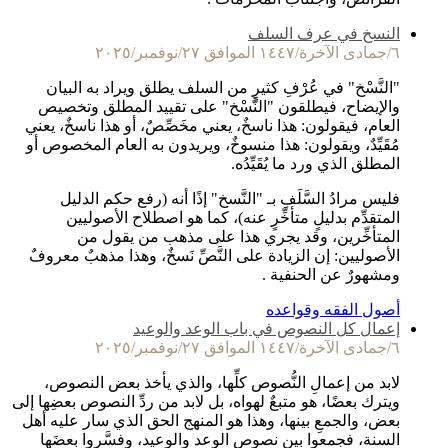
النسخ في عرف السلف
٦/جمادى الآخرة/١٤٤٧ الموافق ٢٧/نوفمبر/٢٠٢٥
"النَّسْخ" في عُرْفِ كثيرٍ من السلف يطلق ويراد به البيان
والإيضاح، فيطلقون "النَّسْخ" على تقييد المطلق وتخصيص
العام، فيقولون: هذا ناسخٌ، يعني مخَصِّصٌ، أو هذا ناسخٌ، يعني
مُقَيِّدٌ، ويقولون: هذا منسوخٌ، ويريدون به العام المخصوص أو
المطلق الذي ورد ما يُقَيِّدُه.
فليس مرادُ السَّلَفِ بـ "النَّسخ" إذًا أنه (رفع حكم الدليل
المتقدِّم بدليلٍ متأخِّرٍ عنه)، كما هو اصطلاح الأصوليين
المتأخِّرين، وقد يجري هذا على مذهب من يقول من
الأصوليين: إن الزيادة على النَّصِّ نَسخٌ، وهذا مذهبٌ معروفٌ
ومشهورٌ عن الحنفية .
أصول الفقه وقواعده
إعمال كل النصوص في باب الوعد والوعيد
٦/جمادى الآخرة/١٤٤٧ الموافق ٢٧/نوفمبر/٢٠٢٥
لابد من إعمالِ النُّصوص كلِّها، والذي يأخذ بعض النصوص،
ويترك بعضًا، هو متبعٌ لهواه، بل لابد من ردِّ النصوص بعضِها إلى
بعض، والجمعِ بينها، وهذا هو المنهج الحق الذي سار عليه أهل
السنة، فجمعوا بين نصوص الوعد والوعيد، وفسَّروا بعضَها