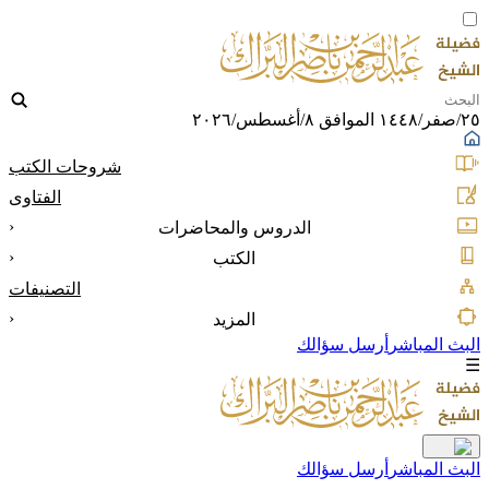
٢٥/صفر/١٤٤٨ الموافق ٨/أغسطس/٢٠٢٦
شروحات الكتب
الفتاوى
‹
الدروس والمحاضرات
‹
الكتب
التصنيفات
‹
المزيد
البث المباشر
أرسل سؤالك
☰
البث المباشر
أرسل سؤالك