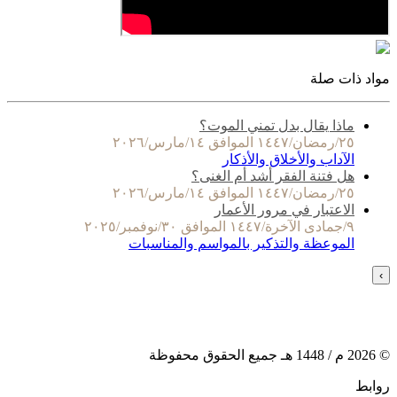
مواد ذات صلة
ماذا يقال بدل تمني الموت؟
٢٥/رمضان/١٤٤٧ الموافق ١٤/مارس/٢٠٢٦
الآداب والأخلاق والأذكار
هل فتنة الفقر أشد أم الغنى؟
٢٥/رمضان/١٤٤٧ الموافق ١٤/مارس/٢٠٢٦
الاعتبار في مرور الأعمار
٩/جمادى الآخرة/١٤٤٧ الموافق ٣٠/نوفمبر/٢٠٢٥
الموعظة والتذكير بالمواسم والمناسبات
›
©
2026
م /
1448
هـ جميع الحقوق محفوظة
روابط