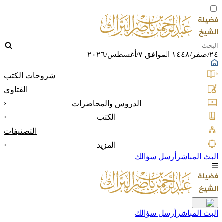
٢٤/صفر/١٤٤٨ الموافق ٧/أغسطس/٢٠٢٦
شروحات الكتب
الفتاوى
‹
الدروس والمحاضرات
‹
الكتب
التصنيفات
‹
المزيد
البث المباشر
أرسل سؤالك
☰
البث المباشر
أرسل سؤالك