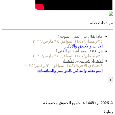
مواد ذات صلة
ماذا يقال بدل تمني الموت؟
٢٥/رمضان/١٤٤٧ الموافق ١٤/مارس/٢٠٢٦
الآداب والأخلاق والأذكار
هل فتنة الفقر أشد أم الغنى؟
٢٥/رمضان/١٤٤٧ الموافق ١٤/مارس/٢٠٢٦
الاعتبار في مرور الأعمار
٩/جمادى الآخرة/١٤٤٧ الموافق ٣٠/نوفمبر/٢٠٢٥
الموعظة والتذكير بالمواسم والمناسبات
›
©
2026
م /
1448
هـ جميع الحقوق محفوظة
روابط