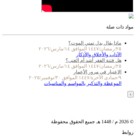
مواد ذات صلة
ماذا يقال بدل تمني الموت؟
٢٥/رمضان/١٤٤٧ الموافق ١٤/مارس/٢٠٢٦
الآداب والأخلاق والأذكار
هل فتنة الفقر أشد أم الغنى؟
٢٥/رمضان/١٤٤٧ الموافق ١٤/مارس/٢٠٢٦
الاعتبار في مرور الأعمار
٩/جمادى الآخرة/١٤٤٧ الموافق ٣٠/نوفمبر/٢٠٢٥
الموعظة والتذكير بالمواسم والمناسبات
›
©
2026
م /
1448
هـ جميع الحقوق محفوظة
روابط