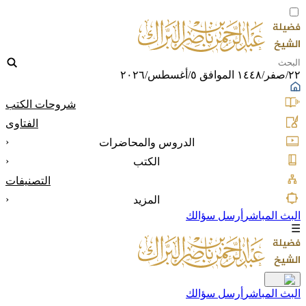
٢٢/صفر/١٤٤٨ الموافق ٥/أغسطس/٢٠٢٦
شروحات الكتب
الفتاوى
‹
الدروس والمحاضرات
‹
الكتب
التصنيفات
‹
المزيد
البث المباشر
أرسل سؤالك
☰
البث المباشر
أرسل سؤالك