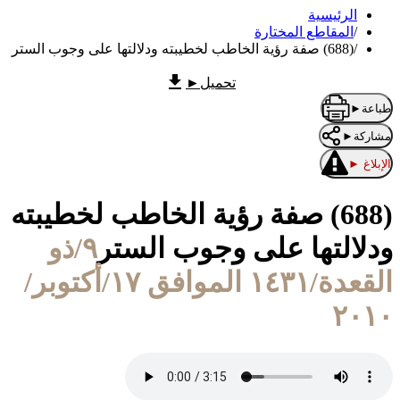
الرئيسية
/
المقاطع المختارة
/
(688) صفة رؤية الخاطب لخطيبته ودلالتها على وجوب الستر
تحميل
►
طباعة
►
مشاركة
►
الإبلاغ
►
(688) صفة رؤية الخاطب لخطيبته
ودلالتها على وجوب الستر
٩/ذو
القعدة/١٤٣١ الموافق ١٧/أكتوبر/
٢٠١٠