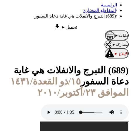
الرئيسية
/
المقاطع المختارة
/
(689) التبرج والانفلات هي غاية دعاة السفور
تحميل
►
طباعة
►
مشاركة
►
الإبلاغ
►
(689) التبرج والانفلات هي غاية
دعاة السفور
١٥/ذو القعدة/١٤٣١
الموافق ٢٣/أكتوبر/٢٠١٠