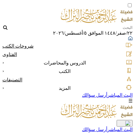
٢٢/صفر/١٤٤٨ الموافق ٥/أغسطس/٢٠٢٦
شروحات الكتب
الفتاوى
‹
الدروس والمحاضرات
‹
الكتب
التصنيفات
‹
المزيد
البث المباشر
أرسل سؤالك
☰
البث المباشر
أرسل سؤالك