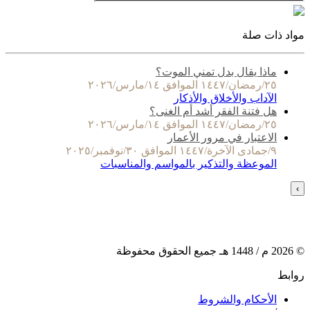
مواد ذات صلة
ماذا يقال بدل تمني الموت؟
٢٥/رمضان/١٤٤٧ الموافق ١٤/مارس/٢٠٢٦
الآداب والأخلاق والأذكار
هل فتنة الفقر أشد أم الغنى؟
٢٥/رمضان/١٤٤٧ الموافق ١٤/مارس/٢٠٢٦
الاعتبار في مرور الأعمار
٩/جمادى الآخرة/١٤٤٧ الموافق ٣٠/نوفمبر/٢٠٢٥
الموعظة والتذكير بالمواسم والمناسبات
›
©
2026
م /
1448
هـ جميع الحقوق محفوظة
روابط
الأحكام والشروط