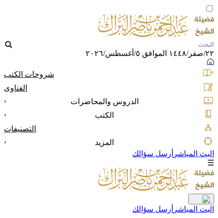
٢٢/صفر/١٤٤٨ الموافق ٥/أغسطس/٢٠٢٦
شروحات الكتب
الفتاوى
‹
الدروس والمحاضرات
‹
الكتب
التصنيفات
‹
المزيد
البث المباشر
أرسل سؤالك
☰
البث المباشر
أرسل سؤالك