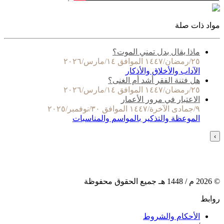
مواد ذات صلة
ماذا يقال بدل تمني الموت؟
٢٥/رمضان/١٤٤٧ الموافق ١٤/مارس/٢٠٢٦
الآداب والأخلاق والأذكار
هل فتنة الفقر أشد أم الغنى؟
٢٥/رمضان/١٤٤٧ الموافق ١٤/مارس/٢٠٢٦
الاعتبار في مرور الأعمار
٩/جمادى الآخرة/١٤٤٧ الموافق ٣٠/نوفمبر/٢٠٢٥
الموعظة والتذكير بالمواسم والمناسبات
›
©
2026
م /
1448
هـ جميع الحقوق محفوظة
روابط
الأحكام والشروط