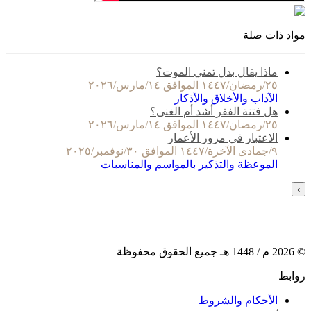
مواد ذات صلة
ماذا يقال بدل تمني الموت؟
٢٥/رمضان/١٤٤٧ الموافق ١٤/مارس/٢٠٢٦
الآداب والأخلاق والأذكار
هل فتنة الفقر أشد أم الغنى؟
٢٥/رمضان/١٤٤٧ الموافق ١٤/مارس/٢٠٢٦
الاعتبار في مرور الأعمار
٩/جمادى الآخرة/١٤٤٧ الموافق ٣٠/نوفمبر/٢٠٢٥
الموعظة والتذكير بالمواسم والمناسبات
›
©
2026
م /
1448
هـ جميع الحقوق محفوظة
روابط
الأحكام والشروط