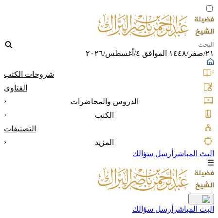
٢١/صفر/١٤٤٨ الموافق ٤/أغسطس/٢٠٢٦
شروحات الكتب
الفتاوى
‹
الدروس والمحاضرات
‹
الكتب
التصنيفات
‹
المزيد
البث المباشر
أرسل سؤالك
☰
البث المباشر
أرسل سؤالك