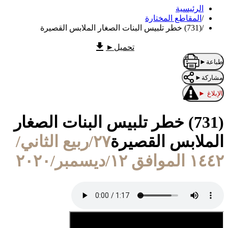
الرئيسية
/
المقاطع المختارة
/
(731) خطر تلبيس البنات الصغار الملابس القصيرة
تحميل
►
طباعة
►
مشاركة
►
الإبلاغ
►
(731) خطر تلبيس البنات الصغار
الملابس القصيرة
٢٧/ربيع الثاني/
١٤٤٢ الموافق ١٢/ديسمبر/٢٠٢٠