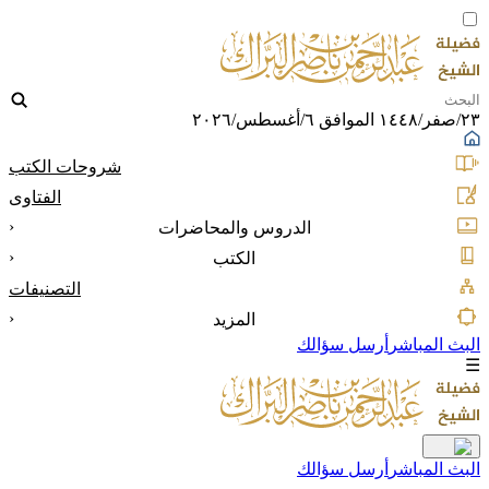
٢٣/صفر/١٤٤٨ الموافق ٦/أغسطس/٢٠٢٦
شروحات الكتب
الفتاوى
‹
الدروس والمحاضرات
‹
الكتب
التصنيفات
‹
المزيد
البث المباشر
أرسل سؤالك
☰
البث المباشر
أرسل سؤالك