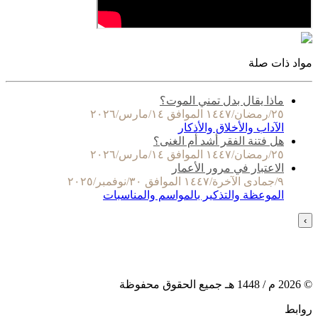
مواد ذات صلة
ماذا يقال بدل تمني الموت؟
٢٥/رمضان/١٤٤٧ الموافق ١٤/مارس/٢٠٢٦
الآداب والأخلاق والأذكار
هل فتنة الفقر أشد أم الغنى؟
٢٥/رمضان/١٤٤٧ الموافق ١٤/مارس/٢٠٢٦
الاعتبار في مرور الأعمار
٩/جمادى الآخرة/١٤٤٧ الموافق ٣٠/نوفمبر/٢٠٢٥
الموعظة والتذكير بالمواسم والمناسبات
›
©
2026
م /
1448
هـ جميع الحقوق محفوظة
روابط